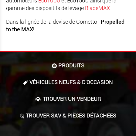
automoteurs
Eco1000
et Eco1500 ainsi que la
gamme des dispositifs de levage
BladeMAX
.
Dans la lignée de la devise de Cometto :
Propelled
to the MAX!
PRODUITS
VÉHICULES NEUFS & D'OCCASION
TROUVER UN VENDEUR
TROUVER SAV & PIÈCES DÉTACHÉES