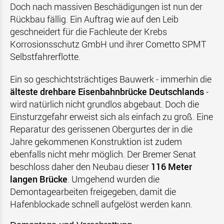
Doch nach massiven Beschädigungen ist nun der
Rückbau fällig. Ein Auftrag wie auf den Leib
geschneidert für die Fachleute der Krebs
Korrosionsschutz GmbH und ihrer Cometto SPMT
Selbstfahrerflotte.
Ein so geschichtsträchtiges Bauwerk - immerhin die
ä
lteste drehbare Eisenbahnbr
ü
cke Deutschlands
-
wird natürlich nicht grundlos abgebaut. Doch die
Einsturzgefahr erweist sich als einfach zu groß. Eine
Reparatur des gerissenen Obergurtes der in die
Jahre gekommenen Konstruktion ist zudem
ebenfalls nicht mehr möglich. Der Bremer Senat
beschloss daher den Neubau dieser
116 Meter
langen Br
ü
cke
. Umgehend wurden die
Demontagearbeiten freigegeben, damit die
Hafenblockade schnell aufgelöst werden kann.