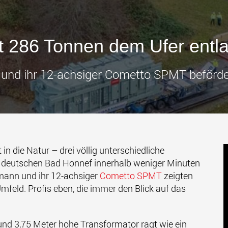
Transpor
leichter
den USA
www
t 286 Tonnen dem Ufer entl
nd ihr 12-achsiger Cometto SPMT beförder
in die Natur – drei völlig unterschiedliche
im deutschen Bad Honnef innerhalb weniger Minuten
mann und ihr 12-achsiger
Cometto SPMT
zeigten
eld. Profis eben, die immer den Blick auf das
und 3,75 Meter hohe Transformator ragt wie ein