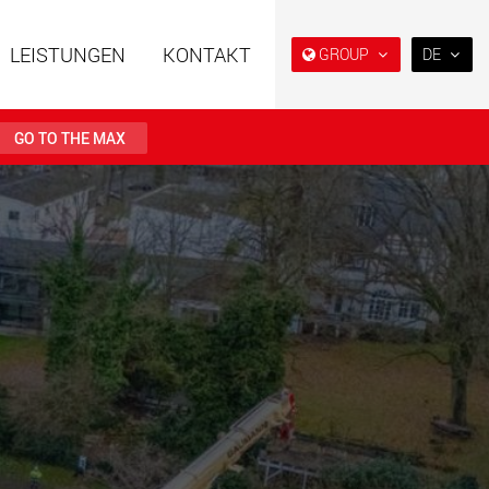
LEISTUNGEN
KONTAKT
GROUP
DE
EN
DE
GO TO THE MAX
FR
日本
ahrzeuge in
Semi-Tieflader und Tieflader,
PT
(BR)
er Bauweise für
konzipiert für den US-Markt.
en von 15 t bis 123 t
.maxtrailer.eu
www.maxtrailer.us
ahrzeuge für
Batteriebetriebene
en von 20 t bis 500 t
Elektrofahrzeuge mit
Nutzlasten ab 5 t
faymonville.com
www.morello.eu.com
che
SPMT und