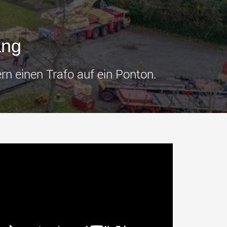
tfahrzeuge für
Industrietransporter für
e Nutzlastklassen in
Nutzlasten bis 25.000 t und
mehr
.morello.us.com
www.cometto.com
ang
n einen Trafo auf ein Ponton.