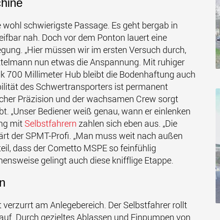
hine
e wohl schwierigste Passage. Es geht bergab in
reifbar nah. Doch vor dem Ponton lauert eine
iegung. „Hier müssen wir im ersten Versuch durch,
Göttelmann nun etwas die Anspannung. Mit ruhiger
nk 700 Millimeter Hub bleibt die Bodenhaftung auch
ilität des Schwertransporters ist permanent
scher Präzision und der wachsamen Crew sorgt
eibt. „Unser Bediener weiß genau, wann er einlenken
ung mit
Selbstfahrern
zahlen sich eben aus. „Die
rklärt der SPMT-Profi. „Man muss weit nach außen
teil, dass der Cometto MSPE so feinfühlig
hensweise gelingt auch diese knifflige Etappe.
on
verzurrt am Anlegebereich. Der Selbstfahrer rollt
nauf. Durch gezieltes Ablassen und Einpumpen von