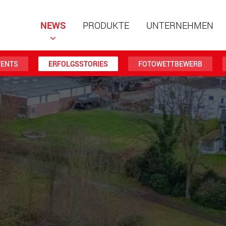
NEWS
PRODUKTE
UNTERNEHMEN
VENTS
ERFOLGSSTORIES
FOTOWETTBEWERB
Spezialf
modular
Nutzlast
www
Spezialf
Nutzlast
www.
Elektris