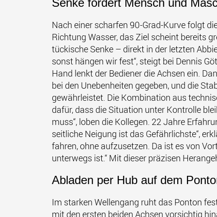
Senke fordert Mensch und Masc
Nach einer scharfen 90-Grad-Kurve folgt di
Richtung Wasser, das Ziel scheint bereits g
tückische Senke – direkt in der letzten Abb
sonst hängen wir fest“, steigt bei Dennis 
Hand lenkt der Bediener die Achsen ein. Da
bei den Unebenheiten gegeben, und die Stab
gewährleistet. Die Kombination aus techni
dafür, dass die Situation unter Kontrolle bl
muss“, loben die Kollegen. 22 Jahre Erfahr
seitliche Neigung ist das Gefährlichste“, e
fahren, ohne aufzusetzen. Da ist es von Vor
unterwegs ist.“ Mit dieser präzisen Herange
Abladen per Hub auf dem Pont
Im starken Wellengang ruht das Ponton fest 
mit den ersten beiden Achsen vorsichtig hi