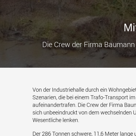
Mi
Die Crew der Firma Baumann u
Von der Industriehalle durch ein Wohngebiet 
Szenarien, die bei einem Trafo-Transport 
aufeinandertrafen. Die Crew der Firma Bau
sich unbeeindruckt von dem wechselnden Umf
Wesentliche lenken.
Der 286 Tonnen schwere, 11,6 Meter lange 