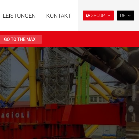
LEISTUNGEN
KONTAKT
GROUP
DE
EN
DE
GO TO THE MAX
FR
IT
ahrzeuge in
Semi-Tieflader und Tieflader,
ES
er Bauweise für
konzipiert für den US-Markt.
en von 15 t bis 123 t
RU
.maxtrailer.eu
www.maxtrailer.us
日本
PT
(BR)
ahrzeuge für
Batteriebetriebene
en von 20 t bis 500 t
Elektrofahrzeuge mit
Nutzlasten ab 5 t
faymonville.com
www.morello.eu.com
che
SPMT und