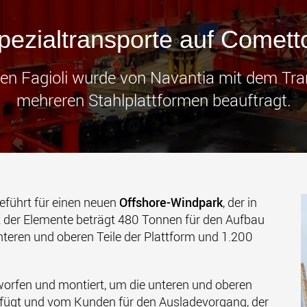
Transpor
leichter
den USA
ezialtransporte auf Comet
www
n Fagioli wurde von Navantia mit dem Tran
mehreren Stahlplattformen beauftragt.
eführt für einen neuen
Offshore-Windpark
, der in
t der Elemente beträgt 480 Tonnen für den Aufbau
nteren und oberen Teile der Plattform und 1.200
worfen und montiert, um die unteren und oberen
fügt und vom Kunden für den Ausladevorgang, der