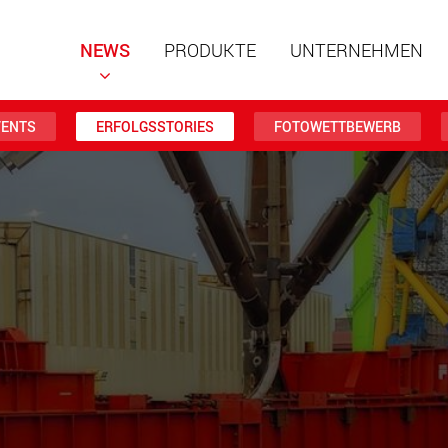
NEWS
PRODUKTE
UNTERNEHMEN
VENTS
ERFOLGSSTORIES
FOTOWETTBEWERB
Spezialf
modular
Nutzlast
www
Spezialf
Nutzlast
www.
Elektris