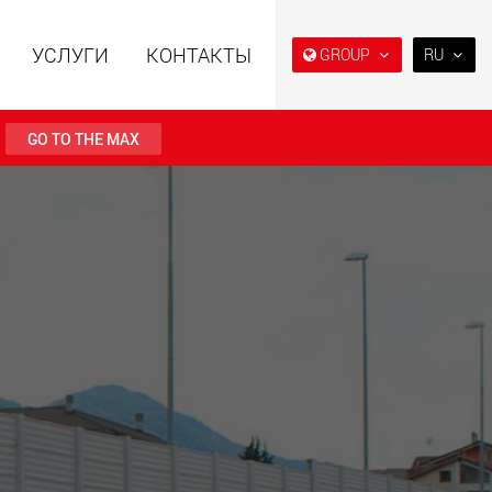
УСЛУГИ
КОНТАКТЫ
GROUP
RU
EN
DE
GO TO THE MAX
FR
IT
ьные прицепы с
Специальные прицепы
ES
ой конструкцией
для, разработанные для
езной нагрузки от
рынка США
RU
123 т
.maxtrailer.eu
www.maxtrailer.us
日本
PT
(BR)
льные прицепы для
Электрические
й нагрузки от 20 т
транспортные средства с
аккумуляторным
питанием и
грузоподъёмностью от 5 т
faymonville.com
www.morello.eu.com