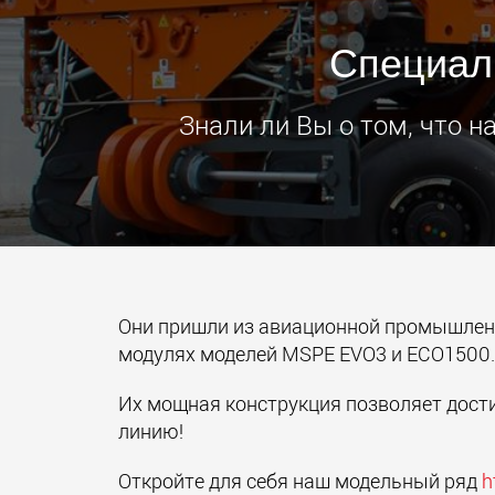
Специал
Знали ли Вы о том, что 
Они пришли из авиационной промышлен
модулях моделей MSPE EVO3 и ЕСО1500.
Их мощная конструкция позволяет дости
линию!
Откройте для себя наш модельный ряд
h