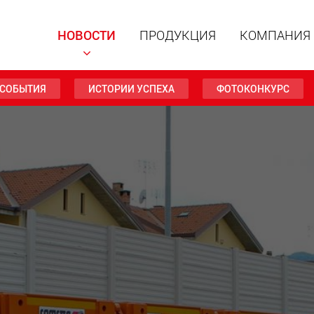
НОВОСТИ
ПРОДУКЦИЯ
КОМПАНИЯ
СОБЫТИЯ
ИСТОРИИ УСПЕХА
ФОТОКОНКУРС
Специал
модульн
для пол
15 т до 
www
Специа
полезно
до 500 т
www.