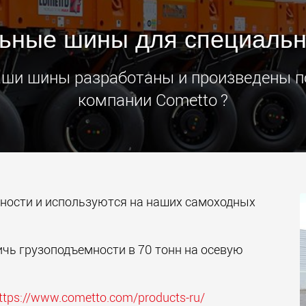
Электри
ьные шины для специальн
транспо
для лёг
классов
www.
наши шины разработаны и произведены п
компании Cometto ?
ности и используются на наших самоходных
чь грузоподъемности в 70 тонн на осевую
ttps://www.cometto.com/products-ru/