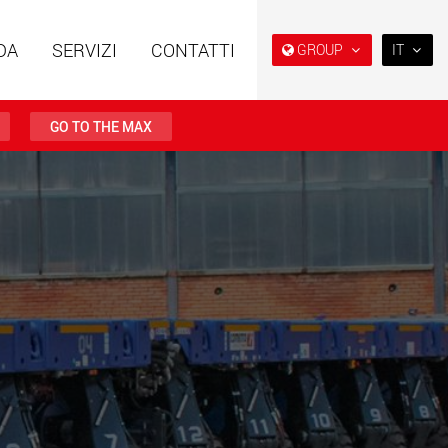
DA
SERVIZI
CONTATTI
GROUP
IT
EN
DE
GO TO THE MAX
FR
IT
i speciali con
Rimorchi speciali, progettati
ra modulare per
per il mercato USA
ES
da 15 t a 123 t
w.maxtrailer.eu
www.maxtrailer.us
RU
日本
i speciali per portate
Veicoli elettrici a batteria con
PT
(BR)
fino a 500 t
capacità di carico a partire
da 5 t
.faymonville.com
www.morello.eu.com
lettrici per il
SPMT e veicoli industriali per
o di carichi leggeri
portate fino a 25.000 t e oltre
ati Uniti