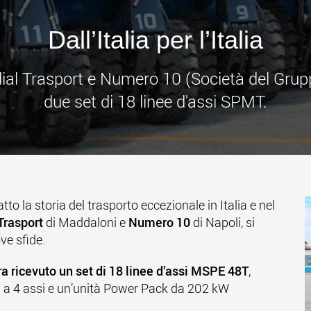
www
Dall’Italia per l’Italia
al Trasport e Numero 10 (Società del Grupp
due set di 18 linee d'assi SPMT.
o la storia del trasporto eccezionale in Italia e nel
Trasport
di Maddaloni e
Numero 10
di Napoli, si
ve sfide.
a ricevuto un set di 18 linee d’assi MSPE 48T
,
 a 4 assi e un’unità Power Pack da 202 kW