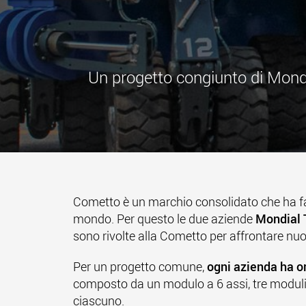
Un progetto congiunto di Mondi
Cometto è un marchio consolidato che ha fatt
mondo. Per questo le due aziende
Mondial 
sono rivolte alla Cometto per affrontare nuo
Per un progetto comune,
ogni azienda ha or
composto da un modulo a 6 assi, tre moduli
ciascuno.