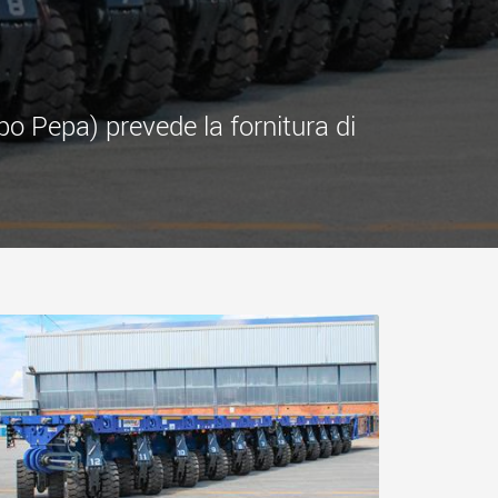
.morello.us.com
www.cometto.com
o Pepa) prevede la fornitura di