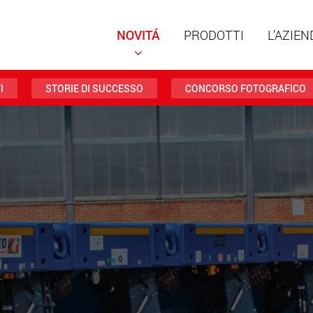
NOVITÁ
PRODOTTI
L’AZIEN
I
STORIE DI SUCCESSO
CONCORSO FOTOGRAFICO
Rimorch
struttu
portate 
ww
Rimorch
da 20 t 
www
Veicoli e
trasport
negli St