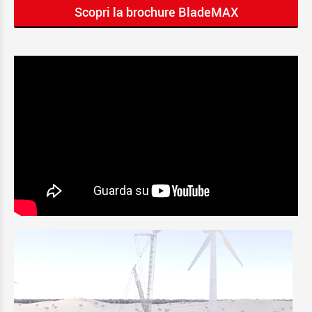
Scopri la brochure BladeMAX