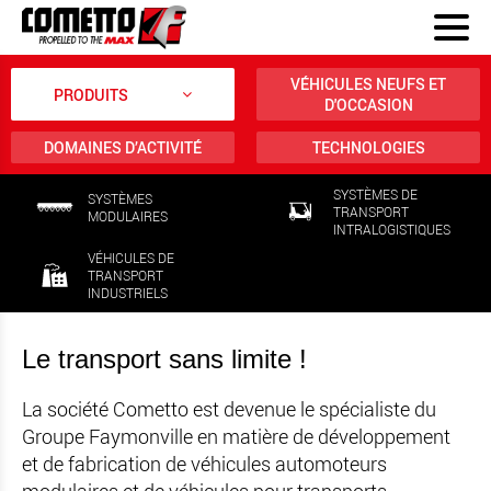
VÉHICULES NEUFS ET
PRODUITS
D'OCCASION
DOMAINES D’ACTIVITÉ
TECHNOLOGIES
SYSTÈMES DE
SYSTÈMES
TRANSPORT
MODULAIRES
INTRALOGISTIQUES
VÉHICULES DE
TRANSPORT
INDUSTRIELS
Le transport sans limite !
La société Cometto est devenue le spécialiste du
Groupe Faymonville en matière de développement
et de fabrication de véhicules automoteurs