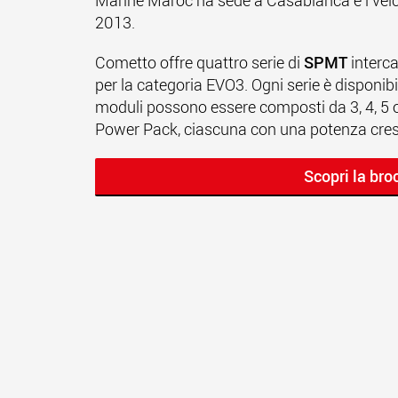
Marine Maroc ha sede a Casablanca e i veic
2013.
Cometto offre quattro serie di
SPMT
interca
per la categoria EVO3. Ogni serie è disponib
moduli possono essere composti da 3, 4, 5 o 6
Power Pack, ciascuna con una potenza cresc
Scopri la br