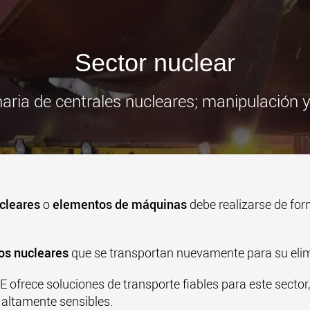
www
Sector nuclear
ia de centrales nucleares; manipulación 
ucleares
o
elementos de máquinas
debe realizarse de for
os nucleares
que se transportan nuevamente para su elimi
ofrece soluciones de transporte fiables para este sector,
altamente sensibles.