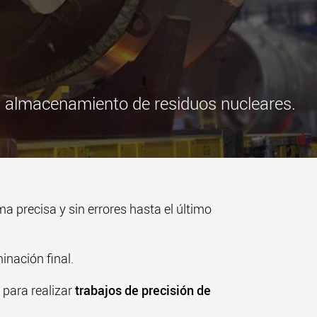
más
.morello.us.com
www.cometto.com
y almacenamiento de residuos nucleares.
ma precisa y sin errores hasta el último
nación final.
 para realizar
trabajos de precisión de