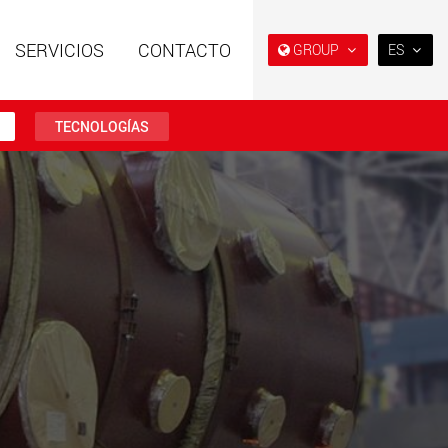
SERVICIOS
CONTACTO
GROUP
ES
EN
DE
TECNOLOGÍAS
FR
IT
es especiales con
Remolques especiales,
ura modular para
diseñados para el mercado
ES
tiles de 15 t a 123 t
estadounidense
w.maxtrailer.eu
www.maxtrailer.us
RU
日本
es especiales para
Vehículos eléctricos a batería
PT
(BR)
tiles desde 20 t
con capacidades de carga a
0 t
partir de 5 t
faymonville.com
www.morello.eu.com
s de transporte
SPMT y vehículos
os para clases de
industriales para cargas
s ligeras en EE. UU
útiles de hasta 25.000 t y