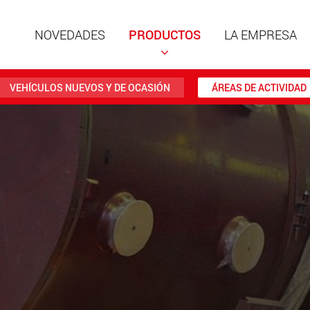
NOVEDADES
PRODUCTOS
LA EMPRESA
VEHÍCULOS NUEVOS Y DE OCASIÓN
ÁREAS DE ACTIVIDAD
Remolqu
estruct
cargas ú
ww
Remolqu
cargas ú
hasta 50
www.
Vehículo
eléctric
carga má