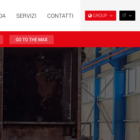
DA
SERVIZI
CONTATTI
GROUP
IT
EN
DE
GO TO THE MAX
FR
IT
i speciali con
Rimorchi speciali, progettati
ra modulare per
per il mercato USA
ES
da 15 t a 123 t
w.maxtrailer.eu
www.maxtrailer.us
RU
日本
i speciali per portate
Veicoli elettrici a batteria con
PT
(BR)
fino a 500 t
capacità di carico a partire
da 5 t
.faymonville.com
www.morello.eu.com
lettrici per il
SPMT e veicoli industriali per
o di carichi leggeri
portate fino a 25.000 t e oltre
ati Uniti