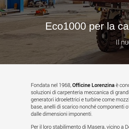
Eco1000 per la ca
Il n
Fondata nel 1968,
Officine Lorenzina
è cono
soluzioni di carpenteria meccanica di grand
generatori idroelettrici e turbine come mozzi r
base, anelli di scarico nonché componenti of
dalle dimensioni imponenti.
Per il loro stabilimento di Masera, vicino a