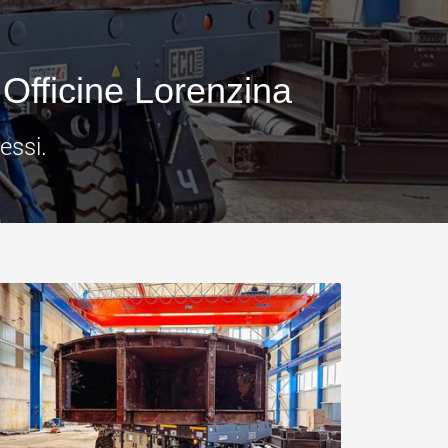
.morello.us.com
www.cometto.com
Officine Lorenzina
essi.