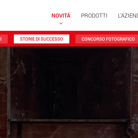
NOVITÁ
PRODOTTI
L’AZIEN
I
STORIE DI SUCCESSO
CONCORSO FOTOGRAFICO
Rimorch
struttu
portate 
ww
Rimorch
da 20 t 
www
Veicoli e
trasport
negli St