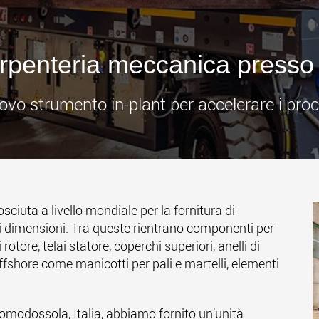
www
rpenteria meccanica presso 
uovo strumento in-plant per accelerare i proc
sciuta a livello mondiale per la fornitura di
i dimensioni. Tra queste rientrano componenti per
otore, telai statore, coperchi superiori, anelli di
fshore come manicotti per pali e martelli, elementi
 Domodossola, Italia, abbiamo fornito un’unità