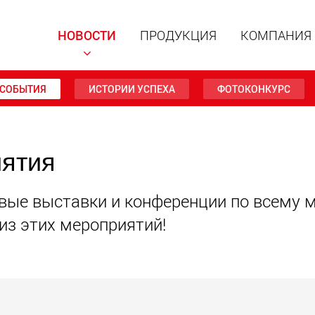
НОВОСТИ
ПРОДУКЦИЯ
КОМПАНИЯ
СОБЫТИЯ
ИСТОРИИ УСПЕХА
ФОТОКОНКУРС
Специал
иятия
модульн
для пол
15 т до 
www
вые выставки и конференции по всему 
 из этих мероприятий!
Специа
полезно
до 500 т
www.