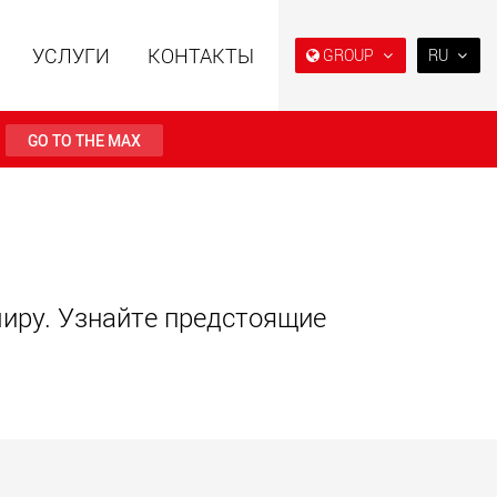
УСЛУГИ
КОНТАКТЫ
GROUP
RU
EN
DE
GO TO THE MAX
FR
IT
ьные прицепы с
Специальные прицепы
ES
ой конструкцией
для, разработанные для
езной нагрузки от
рынка США
RU
123 т
.maxtrailer.eu
www.maxtrailer.us
日本
миру. Узнайте предстоящие
PT
(BR)
льные прицепы для
Электрические
й нагрузки от 20 т
транспортные средства с
аккумуляторным
питанием и
грузоподъёмностью от 5 т
faymonville.com
www.morello.eu.com