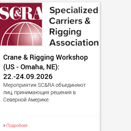
ческие
SPMT и промышленные
ртные средства
транспортные средства
ких грузовых
для грузов до 25 000 т и
 в США
более
morello.us.com
www.cometto.com
Crane & Rigging Workshop
(US - Omaha, NE):
22.-24.09.2026
Мероприятия SC&RA объединяют
лиц, принимающих решения в
Северной Америке.
Подробнее