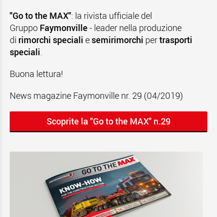
"Go to the MAX"
: la rivista ufficiale del
Gruppo
Faymonville
- leader nella produzione
di
rimorchi speciali
e
semirimorchi
per
trasporti
speciali
.
Buona lettura!
News magazine Faymonville nr. 29 (04/2019)
Scoprite la "Go to the MAX" n.29