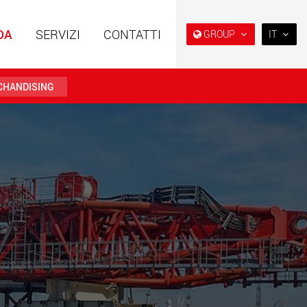
DA
SERVIZI
CONTATTI
GROUP
IT
EN
DE
HANDISING
FR
IT
i speciali con
Rimorchi speciali, progettati
ra modulare per
per il mercato USA
ES
da 15 t a 123 t
w.maxtrailer.eu
www.maxtrailer.us
RU
日本
i speciali per portate
Veicoli elettrici a batteria con
PT
(BR)
fino a 500 t
capacità di carico a partire
da 5 t
.faymonville.com
www.morello.eu.com
lettrici per il
SPMT e veicoli industriali per
o di carichi leggeri
portate fino a 25.000 t e oltre
ati Uniti