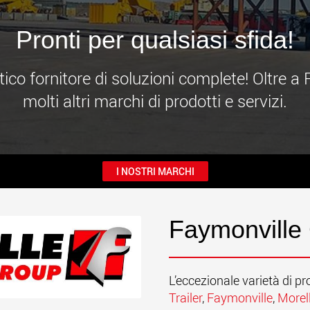
www
Pronti per qualsiasi sfida!
ico fornitore di soluzioni complete! Oltre 
molti altri marchi di prodotti e servizi.
I NOSTRI MARCHI
Faymonville
L’eccezionale varietà di pr
Trailer
,
Faymonville
,
Morel