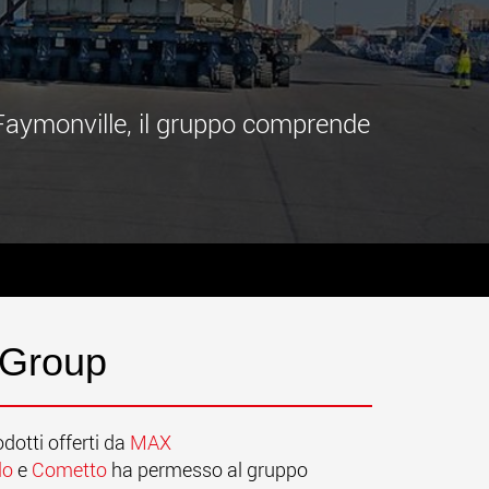
.morello.us.com
www.cometto.com
a Faymonville, il gruppo comprende
 Group
odotti offerti da
MAX
lo
e
Cometto
ha permesso al gruppo