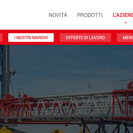
NOVITÁ
PRODOTTI
L’AZIEN
I NOSTRI MARCHI
OFFERTE DI LAVORO
MERC
Rimorch
struttu
portate 
ww
Rimorch
da 20 t 
www
Veicoli e
trasport
negli St