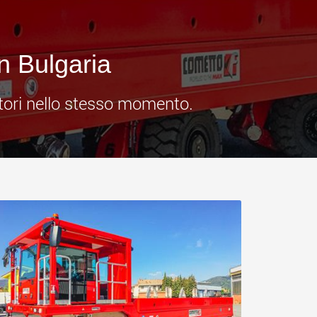
.morello.us.com
www.cometto.com
in Bulgaria
itori nello stesso momento.