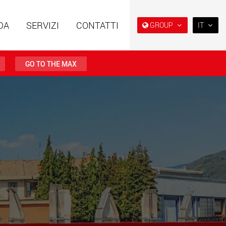
DA
SERVIZI
CONTATTI
GROUP
IT
EN
DE
GO TO THE MAX
FR
IT
i speciali con
Rimorchi speciali, progettati
ra modulare per
per il mercato USA
ES
da 15 t a 123 t
w.maxtrailer.eu
www.maxtrailer.us
RU
日本
i speciali per portate
Veicoli elettrici a batteria con
PT
(BR)
fino a 500 t
capacità di carico a partire
da 5 t
.faymonville.com
www.morello.eu.com
lettrici per il
SPMT e veicoli industriali per
o di carichi leggeri
portate fino a 25.000 t e oltre
ati Uniti