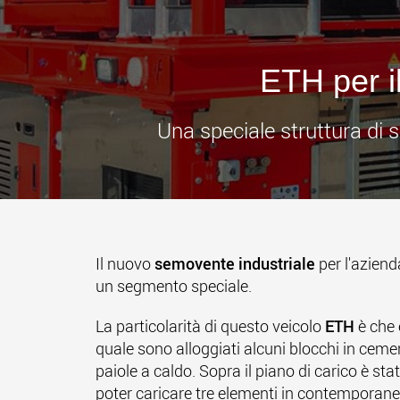
ETH per il
Una speciale struttura di 
Il nuovo
semovente industriale
per l'azien
un segmento speciale.
La particolarità di questo veicolo
ETH
è che 
quale sono alloggiati alcuni blocchi in ceme
paiole a caldo. Sopra il piano di carico è s
poter caricare tre elementi in contemporane