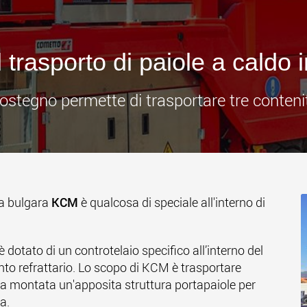
www
 trasporto di paiole a caldo 
sostegno permette di trasportare tre conten
da bulgara
KCM
è qualcosa di speciale all'interno di
è dotato di un controtelaio specifico all’interno del
nto refrattario. Lo scopo di KCM è trasportare
tata montata un'apposita struttura portapaiole per
a.