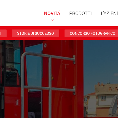
NOVITÁ
PRODOTTI
L’AZIEN
I
STORIE DI SUCCESSO
CONCORSO FOTOGRAFICO
Rimorch
struttu
portate 
ww
Rimorch
da 20 t 
www
Veicoli e
trasport
negli St