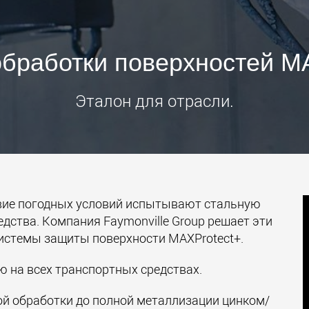
Электри
транспо
для лёг
бработки поверхностей M
классов
www.
Эталон для отрасли.
вие погодных условий испытывают стальную
дства. Компания Faymonville Group решает эти
истемы защиты поверхности MAXProtect+.
 на всех транспортных средствах.
ой обработки до полной металлизации цинком/