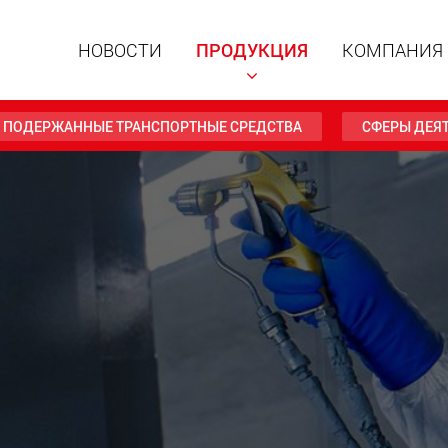
НОВОСТИ
ПРОДУКЦИЯ
КОМПАНИЯ
И ПОДЕРЖАННЫЕ ТРАНСПОРТНЫЕ СРЕДСТВА
СФЕРЫ ДЕЯ
Специал
модульн
для пол
15 т до 
www
Специа
полезно
до 500 т
www.