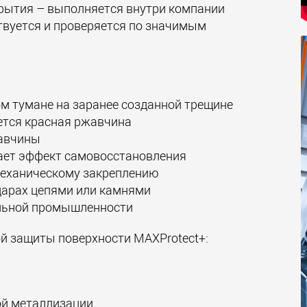
рытия – выполняется внутри компании
ствуется и проверяется по значимым
ом тумане на заранее созданной трещине
ется красная ржавчина
жавчины
ает эффект самовосстановления
механическому закреплению
дарах цепями или камнями
льной промышленности
й защиты поверхности MAXProtect+:
ой металлизации