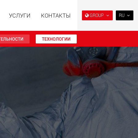
УСЛУГИ
КОНТАКТЫ
GROUP
RU
EN
DE
ТЕЛЬНОСТИ
ТЕХНОЛОГИИ
FR
IT
ьные прицепы с
Специальные прицепы
ES
ой конструкцией
для, разработанные для
езной нагрузки от
рынка США
RU
123 т
.maxtrailer.eu
www.maxtrailer.us
日本
PT
(BR)
льные прицепы для
Электрические
й нагрузки от 20 т
транспортные средства с
аккумуляторным
питанием и
грузоподъёмностью от 5 т
faymonville.com
www.morello.eu.com