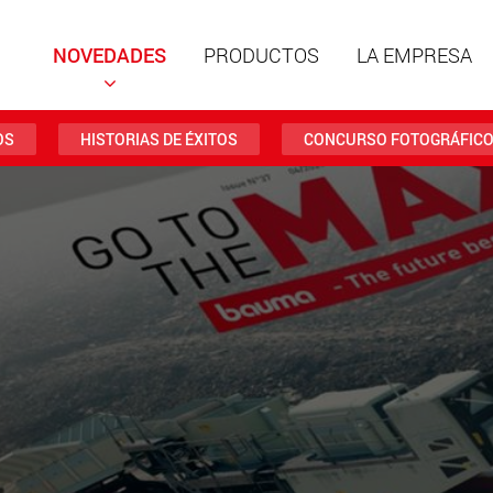
NOVEDADES
PRODUCTOS
LA EMPRESA
OS
HISTORIAS DE ÉXITOS
CONCURSO FOTOGRÁFIC
Remolqu
estruct
cargas ú
ww
Remolqu
cargas ú
hasta 50
www.
Vehículo
eléctric
carga má