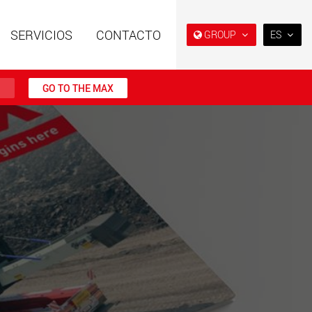
SERVICIOS
CONTACTO
GROUP
ES
EN
DE
O
GO TO THE MAX
FR
IT
es especiales con
Remolques especiales,
ura modular para
diseñados para el mercado
ES
tiles de 15 t a 123 t
estadounidense
w.maxtrailer.eu
www.maxtrailer.us
RU
日本
es especiales para
Vehículos eléctricos a batería
PT
(BR)
tiles desde 20 t
con capacidades de carga a
0 t
partir de 5 t
faymonville.com
www.morello.eu.com
s de transporte
SPMT y vehículos
os para clases de
industriales para cargas
s ligeras en EE. UU
útiles de hasta 25.000 t y