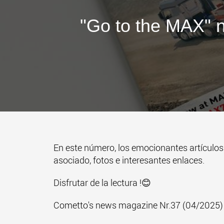
"Go to the MAX" n
En este número, los emocionantes artícul
asociado, fotos e interesantes enlaces.
Disfrutar de la lectura !😊
Cometto's news magazine Nr.37 (04/2025)