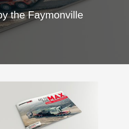
más
.morello.us.com
www.cometto.com
by the Faymonville