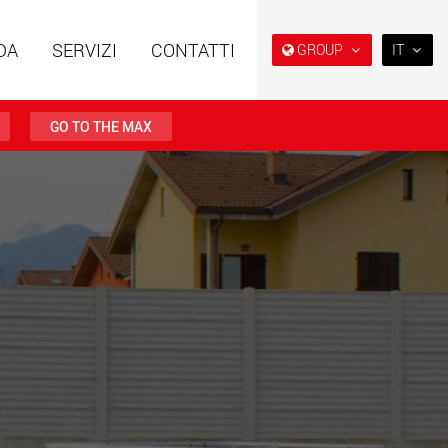
DA
SERVIZI
CONTATTI
GROUP
IT
EN
DE
GO TO THE MAX
FR
IT
i speciali con
Rimorchi speciali, progettati
ra modulare per
per il mercato USA
ES
da 15 t a 123 t
w.maxtrailer.eu
www.maxtrailer.us
RU
日本
i speciali per portate
Veicoli elettrici a batteria con
PT
(BR)
fino a 500 t
capacità di carico a partire
da 5 t
.faymonville.com
www.morello.eu.com
lettrici per il
SPMT e veicoli industriali per
o di carichi leggeri
portate fino a 25.000 t e oltre
ati Uniti