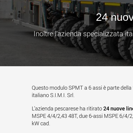
24 nuov
Inoltre l’azienda specializzata i
Questo modulo SPMT a 6 assi è parte della 
italiano S.I.M.I. Srl.
L’azienda pescarese ha ritirato
24 nuove li
MSPE 4/4/2,43 48T, due 6-assi MSPE 6/4/2
kW cad.