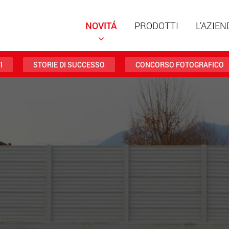
NOVITÁ
PRODOTTI
L’AZIEN
I
STORIE DI SUCCESSO
CONCORSO FOTOGRAFICO
Rimorch
struttu
portate 
ww
Rimorch
da 20 t 
www
Veicoli e
trasport
negli St