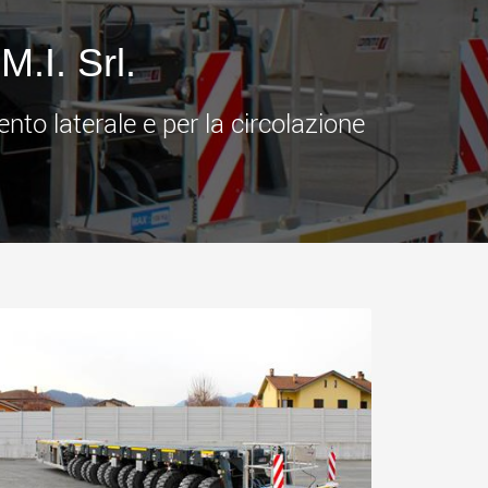
.morello.us.com
www.cometto.com
.I. Srl.
nto laterale e per la circolazione