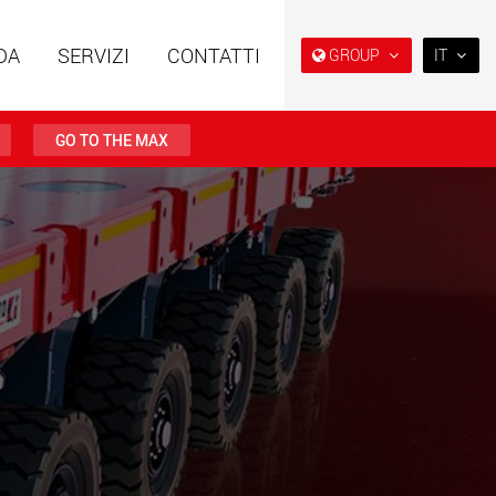
DA
SERVIZI
CONTATTI
GROUP
IT
EN
DE
GO TO THE MAX
FR
IT
i speciali con
Rimorchi speciali, progettati
ra modulare per
per il mercato USA
ES
da 15 t a 123 t
w.maxtrailer.eu
www.maxtrailer.us
RU
日本
i speciali per portate
Veicoli elettrici a batteria con
PT
(BR)
fino a 500 t
capacità di carico a partire
da 5 t
.faymonville.com
www.morello.eu.com
lettrici per il
SPMT e veicoli industriali per
o di carichi leggeri
portate fino a 25.000 t e oltre
ati Uniti