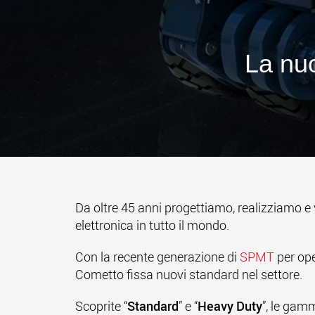
La nu
Da oltre 45 anni progettiamo, realizziamo e
elettronica in tutto il mondo.
Con la recente generazione di
SPMT
per ope
Cometto fissa nuovi standard nel settore.
Scoprite “
Standard
” e “
Heavy Duty
”, le gam