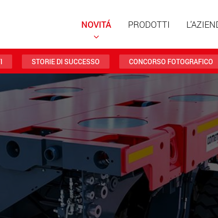
NOVITÁ
PRODOTTI
L’AZIEN
I
STORIE DI SUCCESSO
CONCORSO FOTOGRAFICO
Rimorch
struttu
portate 
ww
Rimorch
da 20 t 
www
Veicoli e
trasport
negli St