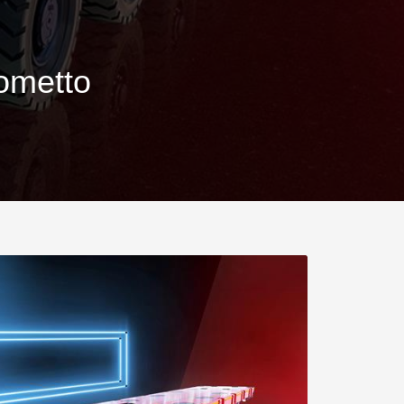
.morello.us.com
www.cometto.com
ometto