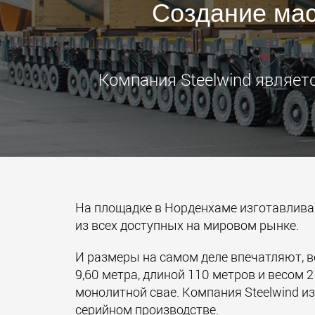
Создание ма
Компания Steelwind являе
На площадке в Норденхаме изготавлив
из всех доступных на мировом рынке.
И размеры на самом деле впечатляют, в
9,60 метра, длиной 110 метров и весом
монолитной свае. Компания Steelwind и
серийном производстве.