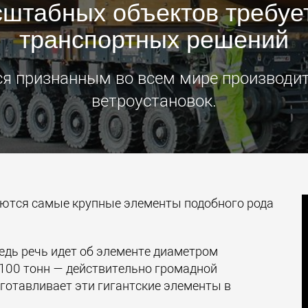
сштабных объектов требуе
Электри
транспортных решений
транспо
для лёг
классов
www.
тся признанным во всем мире производи
ветроустановок.
аются самые крупные элементы подобного рода
едь речь идет об элементе диаметром
 2100 тонн — действительно громадной
зготавливает эти гигантские элементы в