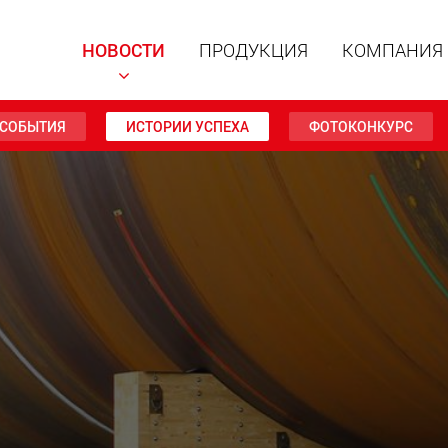
НОВОСТИ
ПРОДУКЦИЯ
КОМПАНИЯ
СОБЫТИЯ
ИСТОРИИ УСПЕХА
ФОТОКОНКУРС
Специал
модульн
для пол
15 т до 
www
Специа
полезно
до 500 т
www.