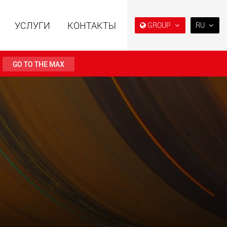
УСЛУГИ
КОНТАКТЫ
GROUP
RU
EN
DE
GO TO THE MAX
FR
IT
ьные прицепы с
Специальные прицепы
ES
ой конструкцией
для, разработанные для
езной нагрузки от
рынка США
RU
123 т
.maxtrailer.eu
www.maxtrailer.us
日本
PT
(BR)
льные прицепы для
Электрические
й нагрузки от 20 т
транспортные средства с
аккумуляторным
питанием и
грузоподъёмностью от 5 т
faymonville.com
www.morello.eu.com