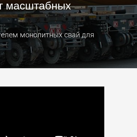
т масштабных
ческие
SPMT и промышленные
ртные средства
транспортные средства
ких грузовых
для грузов до 25 000 т и
 в США
более
morello.us.com
www.cometto.com
телем монолитных свай для