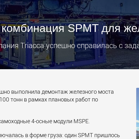
Электри
транспо
для лёг
 комбинация SPMT для жел
классов
www.
ания Triacca успешно справилась с зад
пешно выполнила демонтаж железного моста
 100 тонн в рамках плановых работ по
самоходные 4-осные модули MSPE.
лючалась в форме груза: один SPMT пришлось