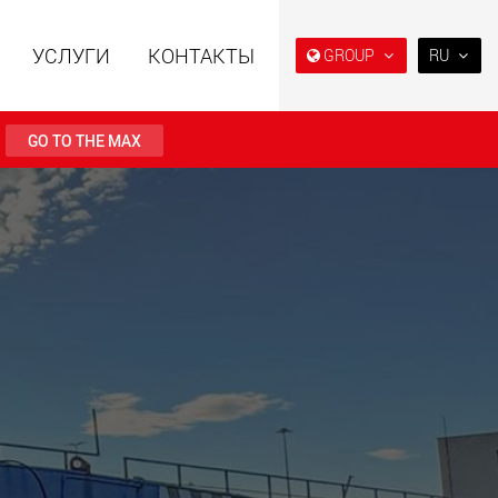
УСЛУГИ
КОНТАКТЫ
GROUP
RU
EN
DE
GO TO THE MAX
FR
IT
ьные прицепы с
Специальные прицепы
ES
ой конструкцией
для, разработанные для
езной нагрузки от
рынка США
RU
123 т
.maxtrailer.eu
www.maxtrailer.us
日本
PT
(BR)
льные прицепы для
Электрические
й нагрузки от 20 т
транспортные средства с
аккумуляторным
питанием и
грузоподъёмностью от 5 т
faymonville.com
www.morello.eu.com