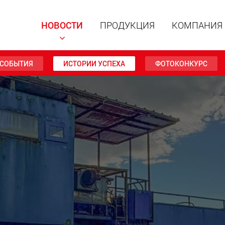
НОВОСТИ
ПРОДУКЦИЯ
КОМПАНИЯ
СОБЫТИЯ
ИСТОРИИ УСПЕХА
ФОТОКОНКУРС
Специал
модульн
для пол
15 т до 
www
Специа
полезно
до 500 т
www.