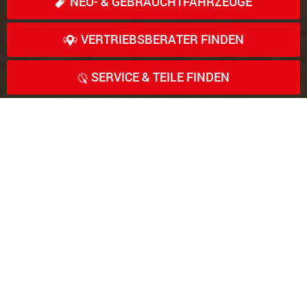
NEU- & GEBRAUCHT­FAHRZEUGE
VERTRIEBSBERATER FINDEN
SERVICE & TEILE FINDEN
Propelled to the MAX!
Cometto ist seit der Übernahme 2017 innerhalb der
Faymonville-Gruppe der Spezialist in der
Entwicklung und Herstellung von
selbstangetriebenen modularen Transportern
SPMT
und
Schwerlastmodulen
für Nutzlasten bis
zu 25.000t ... und darüber hinaus.
Die Fahrzeuge werden eingesetzt in den
Bereichen
Schwertransport
,
Schwerindustrie
,