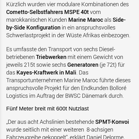
Kürzlich wurden vier modulare Kombinationen des
Cometto-Selbstfahrers MSPE 40t
vom
marokkanischen Kunden
Marine Maroc
als
Side-
by-Side Konfiguration
in ein anspruchsvolles
Schwerlastprojekt in der Wüste Afrikas einbezogen.
Es umfasste den Transport von sechs Diesel-
betriebenen
Triebwerken
mit einem Gewicht von
jeweils 215t sowie sechs
Generatoren
(je 72t) für
das
Kayes-Kraftwerk in Mali
. Das
Transportunternehmen Marine Maroc führte dieses
anspruchsvolle Projekt für den Endkunden Bolloré
Logistics im Auftrag der BWSC Dänemark durch.
Fünf Meter breit mit 600t Nutzlast
„Der aus acht Achslinien bestehende
SPMT-Konvoi
wurde seitlich mit einer weiteren 8-achsigen
Fahrzeugreihe gekoppelt", erklärt Daniel Delorme,