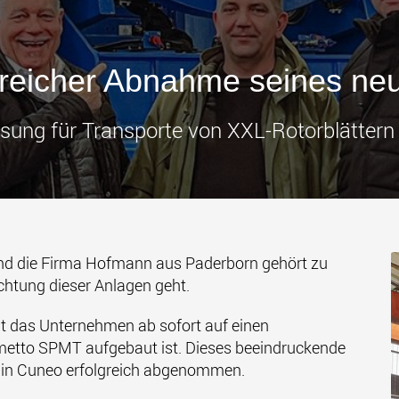
Transpor
leichter
den USA
www
greicher Abnahme seines 
sung für Transporte von XXL-Rotorblättern "
nd die Firma Hofmann aus Paderborn gehört zu
htung dieser Anlagen geht.
ut das Unternehmen ab sofort auf einen
metto SPMT aufgebaut ist. Dieses beeindruckende
in Cuneo erfolgreich abgenommen.