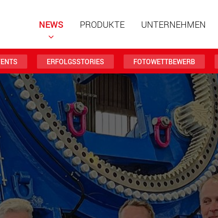
NEWS
PRODUKTE
UNTERNEHMEN
VENTS
ERFOLGSSTORIES
FOTOWETTBEWERB
Spezialf
modular
Nutzlast
www
Spezialf
Nutzlast
www.
Elektris