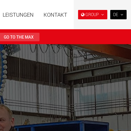
LEISTUNGEN
KONTAKT
GROUP
DE
DE
日本
GO TO THE MAX
PT
(BR)
ahrzeuge in
Semi-Tieflader und Tieflader,
er Bauweise für
konzipiert für den US-Markt.
en von 15 t bis 123 t
.maxtrailer.eu
www.maxtrailer.us
ahrzeuge für
Batteriebetriebene
en von 20 t bis 500 t
Elektrofahrzeuge mit
Nutzlasten ab 5 t
faymonville.com
www.morello.eu.com
che
SPMT und