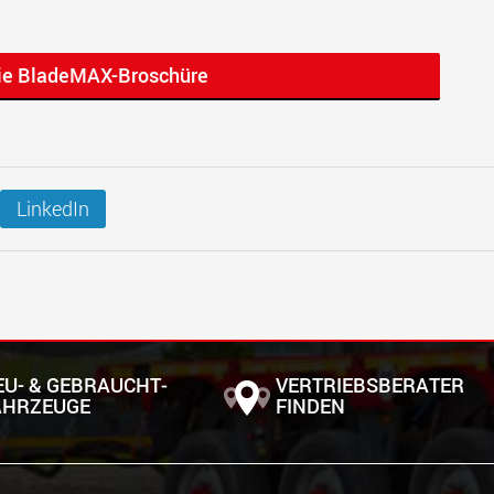
die BladeMAX-Broschüre
LinkedIn
EU- & GEBRAUCHT­
VERTRIEBSBERATER
AHRZEUGE
FINDEN