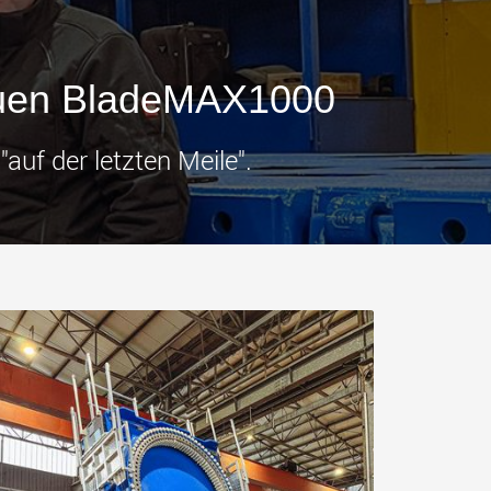
tfahrzeuge für
Industrietransporter für
e Nutzlastklassen in
Nutzlasten bis 25.000 t und
mehr
.morello.us.com
www.cometto.com
neuen BladeMAX1000
auf der letzten Meile".