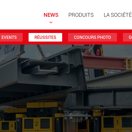
NEWS
PRODUITS
LA SOCIÉTÉ
EVENTS
RÉUSSITES
CONCOURS PHOTO
G
Remorqu
structur
charges 
www
Remorqu
des char
jusqu’à 
www.
Véhicule