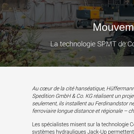
Mouveme
La technologie SPMT de Co
Au cœur de la cité hanséatique, Hüfferm
Spedition GmbH & Co. KG réalisent un projet 
seulement, ils installent au Ferdinandstor n
ferroviaire longue distance et régionale – 
Les spécialistes misent sur la technologie
systèmes hydrauliques Jack-Up permettent 