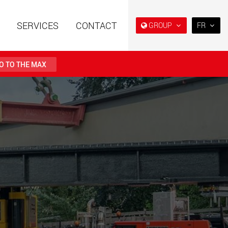
SERVICES
CONTACT
GROUP
FR
EN
DE
O TO THE MAX
FR
IT
es spéciales à
Véhicules électriques avec
ES
e modulaire pour des
des capacités de charge à
utiles de 15 t à 123 t
partir de 5 t
RU
.maxtrailer.eu
www.maxtrailer.us
日本
PT
(BR)
es spéciales pour
Véhicules électriques avec
ges utiles de 20 t
des capacités de charge à
500 t
partir de 5 t
faymonville.com
www.morello.eu.com
s électriques pour
SPMT et véhicules industriels