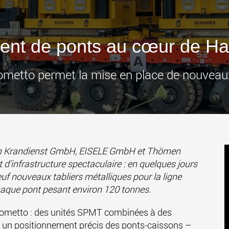
des char
États-Un
www
nt de ponts au cœur de Ha
metto permet la mise en place de nouveaux 
ann Krandienst GmbH, EISELE GmbH et Thömen
d’infrastructure spectaculaire : en quelques jours
euf nouveaux tabliers métalliques pour la ligne
chaque pont pesant environ 120 tonnes.
 Cometto : des unités SPMT combinées à des
un positionnement précis des ponts-caissons –