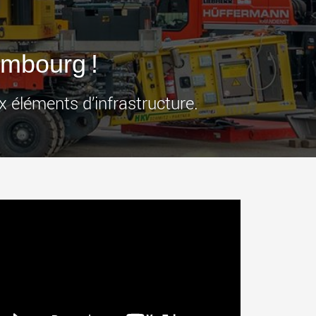
ges plus légères aux
pour des charges utiles
is
jusqu’à 25 000 t et au-delà
.morello.us.com
www.cometto.com
mbourg !
éléments d’infrastructure.