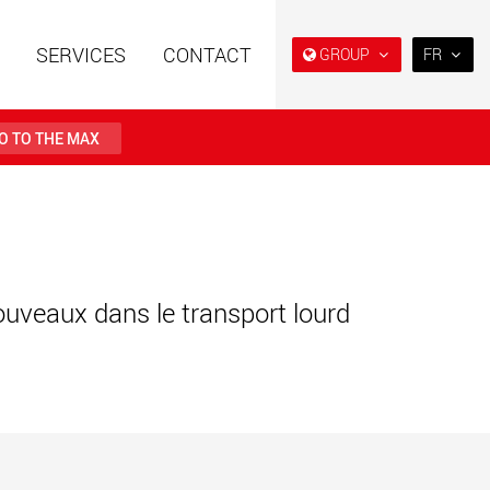
SERVICES
CONTACT
GROUP
FR
EN
DE
O TO THE MAX
FR
IT
es spéciales à
Véhicules électriques avec
ES
e modulaire pour des
des capacités de charge à
utiles de 15 t à 123 t
partir de 5 t
RU
.maxtrailer.eu
www.maxtrailer.us
日本
ouveaux dans le transport lourd
PT
(BR)
es spéciales pour
Véhicules électriques avec
ges utiles de 20 t
des capacités de charge à
500 t
partir de 5 t
faymonville.com
www.morello.eu.com
s électriques pour
SPMT et véhicules industriels