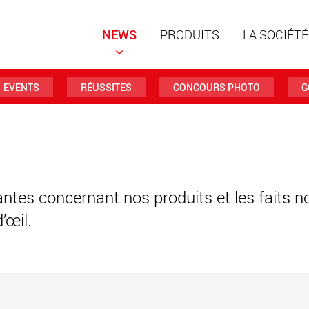
NEWS
PRODUITS
LA SOCIÉTÉ
EVENTS
RÉUSSITES
CONCOURS PHOTO
G
Remorqu
structur
charges 
www
antes concernant nos produits et les faits n
’œil.
Remorqu
des char
jusqu’à 
www.
Véhicule