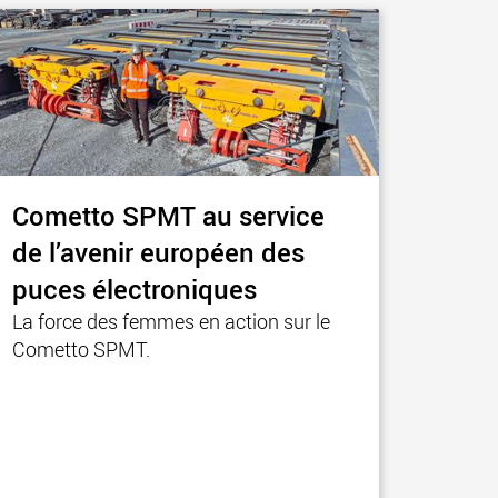
ges plus légères aux
pour des charges utiles
is
jusqu’à 25 000 t et au-delà
.morello.us.com
www.cometto.com
Cometto SPMT au service
de l’avenir européen des
puces électroniques
La force des femmes en action sur le
Cometto SPMT.