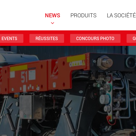
NEWS
PRODUITS
LA SOCIÉTÉ
EVENTS
RÉUSSITES
CONCOURS PHOTO
G
Remorqu
structur
charges 
www
Remorqu
des char
jusqu’à 
www.
Véhicule