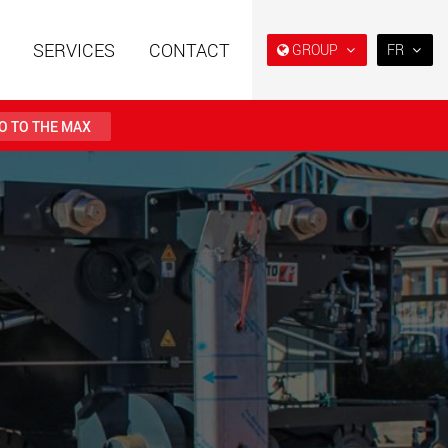
SERVICES
CONTACT
GROUP
FR
EN
DE
O TO THE MAX
FR
IT
es spéciales à
Véhicules électriques avec
ES
e modulaire pour des
des capacités de charge à
utiles de 15 t à 123 t
partir de 5 t
RU
.maxtrailer.eu
www.maxtrailer.us
日本
PT
(BR)
es spéciales pour
Véhicules électriques avec
ges utiles de 20 t
des capacités de charge à
500 t
partir de 5 t
faymonville.com
www.morello.eu.com
s électriques pour
SPMT et véhicules industriels