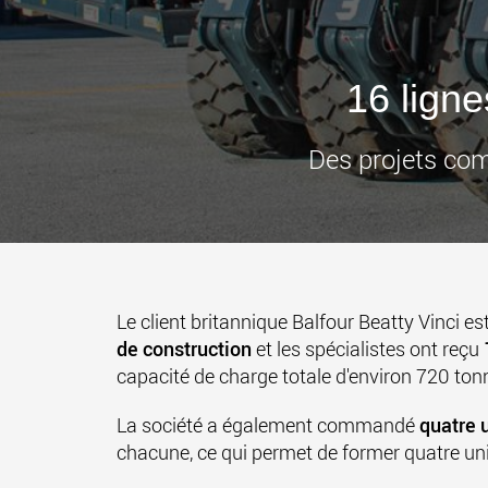
16 ligne
Des projets co
Le client britannique Balfour Beatty Vinci e
de construction
et les spécialistes ont reçu
capacité de charge totale d'environ 720 ton
La société a également commandé
quatre 
chacune, ce qui permet de former quatre un