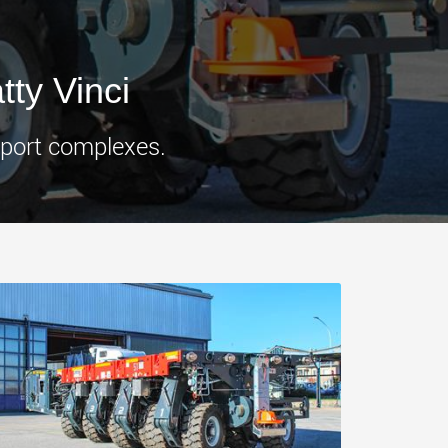
ges plus légères aux
pour des charges utiles
is
jusqu’à 25 000 t et au-delà
.morello.us.com
www.cometto.com
tty Vinci
port complexes.