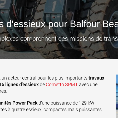
des char
États-Un
www
s d'essieux pour Balfour Bea
mplexes comprennent des missions de trans
st un acteur central pour les plus importants
travaux
16 lignes d'essieux
de
Cometto SPMT
avec une
nes.
unités Power Pack
d'une puissance de 129 kW
ités à quatre essieux, compactes mais puissantes.