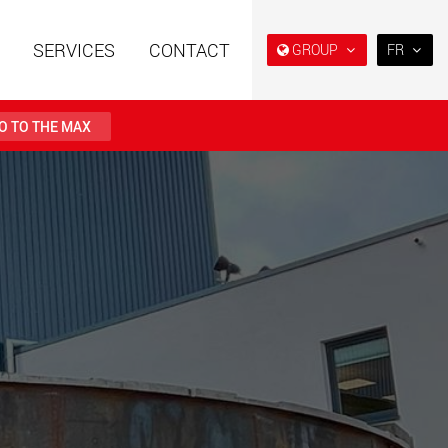
SERVICES
CONTACT
GROUP
FR
EN
DE
O TO THE MAX
FR
IT
es spéciales à
Véhicules électriques avec
ES
e modulaire pour des
des capacités de charge à
utiles de 15 t à 123 t
partir de 5 t
RU
.maxtrailer.eu
www.maxtrailer.us
日本
PT
(BR)
es spéciales pour
Véhicules électriques avec
ges utiles de 20 t
des capacités de charge à
500 t
partir de 5 t
faymonville.com
www.morello.eu.com
s électriques pour
SPMT et véhicules industriels