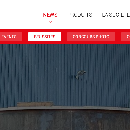
NEWS
PRODUITS
LA SOCIÉTÉ
EVENTS
RÉUSSITES
CONCOURS PHOTO
G
Remorqu
structur
charges 
www
Remorqu
des char
jusqu’à 
www.
Véhicule