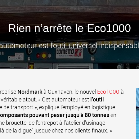
des char
États-Un
www
Rien n’arrête le Eco1000
'automoteur est l’outil universel indispensabl
treprise
Nordmark
à Cuxhaven, le nouvel
Eco1000
à
 véritable atout. « Cet automoteur est
l’outil
e de transport », explique l’employé en logistique
omposants pouvant peser jusqu’à 80 tonnes
en
 brouette, de l’entrepôt à l’atelier d’usinage
 de la digue” jusque chez nos clients finaux. »