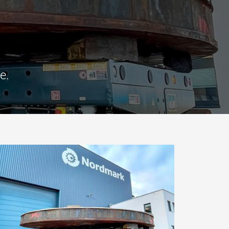
ges plus légères aux
pour des charges utiles
is
jusqu’à 25 000 t et au-delà
.morello.us.com
www.cometto.com
e.