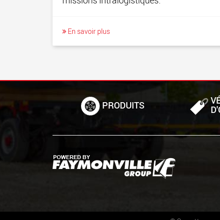
missions intralogistiques.
En savoir plus
V
PRODUITS
D