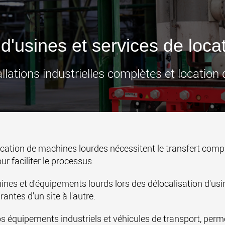
des char
États-Un
www
d'usines et services de locat
allations industrielles complètes et locatio
location de machines lourdes nécessitent le transfert com
r faciliter le processus.
nes et d'équipements lourds lors des délocalisation d'usi
tes d'un site à l'autre.
 équipements industriels et véhicules de transport, perm