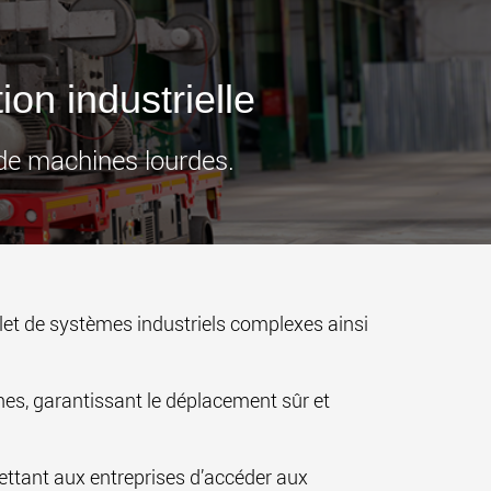
ges plus légères aux
pour des charges utiles
is
jusqu’à 25 000 t et au-delà
.morello.us.com
www.cometto.com
ion industrielle
n de machines lourdes.
plet de systèmes industriels complexes ainsi
nes, garantissant le déplacement sûr et
ettant aux entreprises d’accéder aux