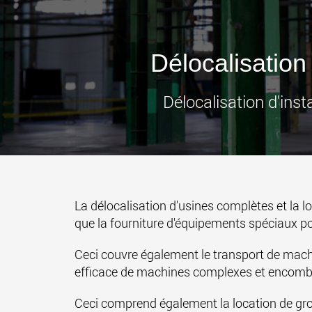
Délocalisation 
Délocalisation d'inst
La délocalisation d'usines complètes et la 
que la fourniture d'équipements spéciaux pou
Ceci couvre également le transport de machi
efficace de machines complexes et encombran
Ceci comprend également la location de gros