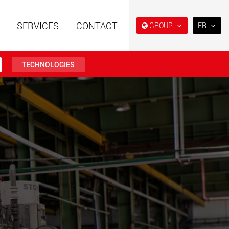
SERVICES
CONTACT
GROUP
FR
EN
DE
TECHNOLOGIES
FR
IT
es spéciales à
Véhicules électriques avec
ES
e modulaire pour des
des capacités de charge à
utiles de 15 t à 123 t
partir de 5 t
RU
.maxtrailer.eu
www.maxtrailer.us
日本
PT
(BR)
es spéciales pour
Véhicules électriques avec
ges utiles de 20 t
des capacités de charge à
500 t
partir de 5 t
faymonville.com
www.morello.eu.com
s électriques pour
SPMT et véhicules industriels