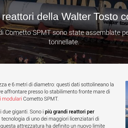
www
 reattori della Walter Tost
i di Cometto SPMT sono state assemblate per
tonnellate.
za e 6 metri di diametro: questi dati sottolineano la
e affrontare presso lo stabilimento fronte mare di
 modulari
Cometto SPMT.
 due giganti. Sono i
più grandi reattori per
a tecnologia di uno dei maggiori licenziatari di
 questa attrezzatura ha definito un nuovo limite