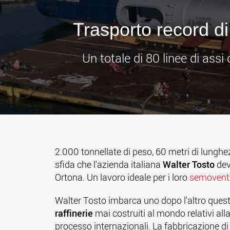
Trasporto record di
Un totale di 80 linee di ass
2.000 tonnellate di peso, 60 metri di lunghez
sfida che l'azienda italiana
Walter Tosto
dev
Ortona. Un lavoro ideale per i loro
semoventi
Walter Tosto imbarca uno dopo l'altro questi
raffinerie
mai costruiti al mondo relativi all
processo internazionali. La fabbricazione di