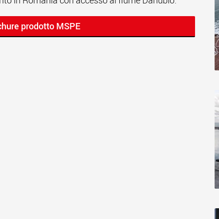
mento in Romania con accesso al fiume Danubio.
ochure prodotto MSPE