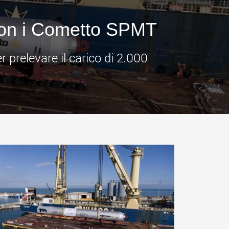
.morello.us.com
www.cometto.com
o con i Cometto SPMT
 prelevare il carico di 2.000