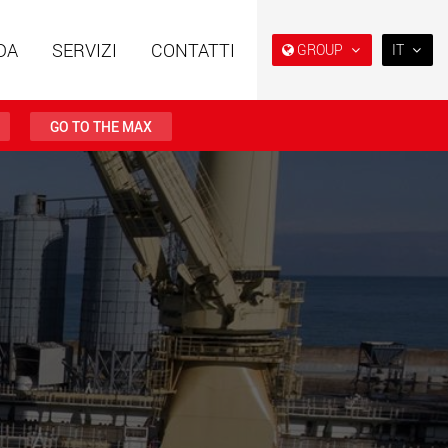
DA
SERVIZI
CONTATTI
GROUP
IT
EN
DE
GO TO THE MAX
FR
IT
i speciali con
Rimorchi speciali, progettati
ra modulare per
per il mercato USA
ES
da 15 t a 123 t
w.maxtrailer.eu
www.maxtrailer.us
RU
日本
i speciali per portate
Veicoli elettrici a batteria con
PT
(BR)
fino a 500 t
capacità di carico a partire
da 5 t
.faymonville.com
www.morello.eu.com
lettrici per il
SPMT e veicoli industriali per
o di carichi leggeri
portate fino a 25.000 t e oltre
ati Uniti