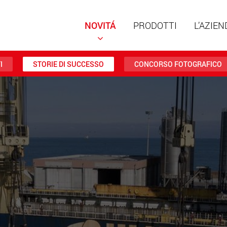
NOVITÁ
PRODOTTI
L’AZIEN
I
STORIE DI SUCCESSO
CONCORSO FOTOGRAFICO
Rimorch
struttu
portate 
ww
Rimorch
da 20 t 
www
Veicoli e
trasport
negli St