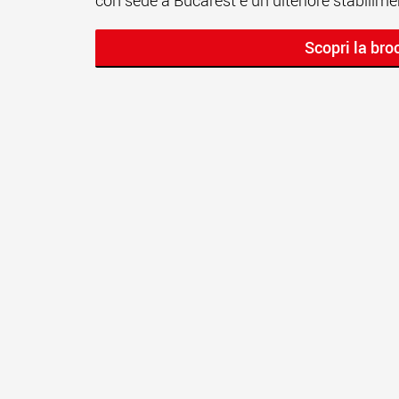
con sede a Bucarest e un ulteriore stabili
Scopri la br