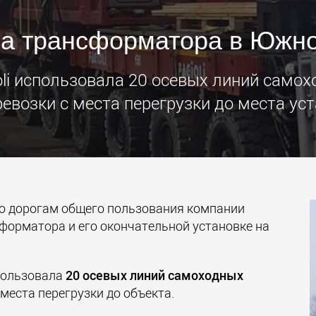
Электри
а трансформатора в Южн
транспо
для лёг
классов
www.
oli использовала 20 осевых линий само
ревозки с места перегрузки до места уст
о дорогам общего пользования компании
форматора и его окончательной установке на
спользовала
20 осевых линий самоходных
 места перегрузки до объекта.