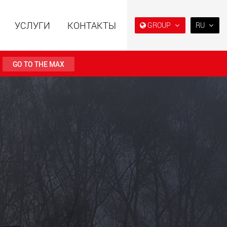
УСЛУГИ
КОНТАКТЫ
GROUP
RU
EN
DE
GO TO THE MAX
FR
IT
ьные прицепы с
Специальные прицепы
ES
ой конструкцией
для, разработанные для
езной нагрузки от
рынка США
RU
123 т
.maxtrailer.eu
www.maxtrailer.us
日本
PT
(BR)
льные прицепы для
Электрические
й нагрузки от 20 т
транспортные средства с
аккумуляторным
питанием и
грузоподъёмностью от 5 т
faymonville.com
www.morello.eu.com