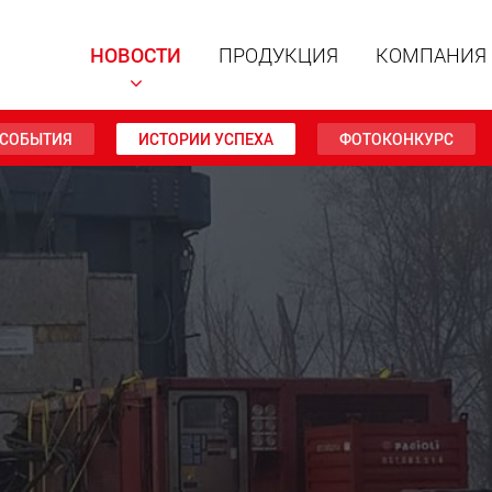
НОВОСТИ
ПРОДУКЦИЯ
КОМПАНИЯ
СОБЫТИЯ
ИСТОРИИ УСПЕХА
ФОТОКОНКУРС
Специал
модульн
для пол
15 т до 
www
Специа
полезно
до 500 т
www.