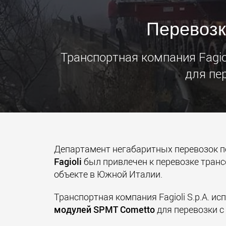
Перевозк
Транспортная компания Fagi
для пе
Департамент негабаритных перевозок п
Fagioli
был привлечен к перевозке транс
объекте в Южной Италии.
Транспортная компания Fagioli S.p.A. и
модулей SPMT Cometto
для перевозки с