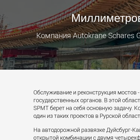
Миллиметров
Компания Autokrane Schares 
Обслуживание и реконструкция мостов 
государственных органов. В этой област
SPMT берет на себя основную задачу. К
один из таких проектов в Рурской облас
На автодорожной развязке Дуйсбург-Ка
открытой комбинации с двумя четырехф