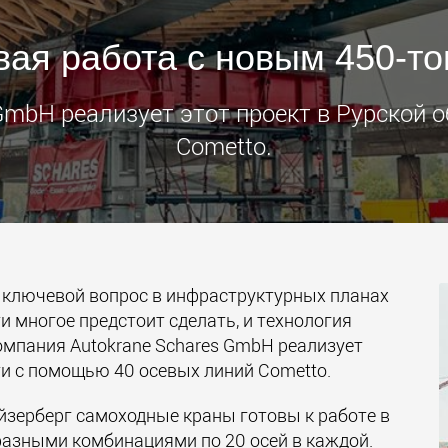
Электри
ая работа с новым 450-т
транспо
для лёг
классов
www.
GmbH реализует этот проект в Рурской 
Cometto.
- ключевой вопрос в инфраструктурных планах
и многое предстоит сделать, и технология
омпания Autokrane Schares GmbH реализует
ти с помощью 40 осевых линий Cometto.
йзерберг самоходные краны готовы к работе в
азными комбинациями по 20 осей в каждой.