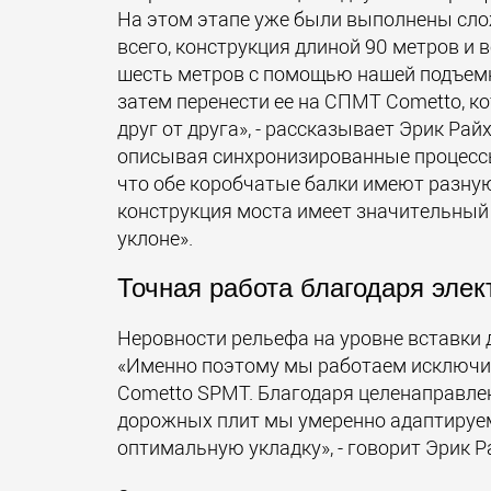
На этом этапе уже были выполнены сл
всего, конструкция длиной 90 метров и
шесть метров с помощью нашей подъемн
затем перенести ее на СПМТ Cometto, к
друг от друга», - рассказывает Эрик Ра
описывая синхронизированные процессы
что обе коробчатые балки имеют разную
конструкция моста имеет значительный
уклоне».
Точная работа благодаря эле
Неровности рельефа на уровне вставки
«Именно поэтому мы работаем исключит
Cometto SPMT. Благодаря целенаправл
дорожных плит мы умеренно адаптируем
оптимальную укладку», - говорит Эрик Р