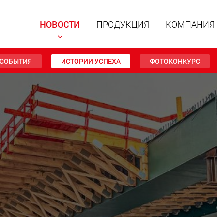
НОВОСТИ
ПРОДУКЦИЯ
КОМПАНИЯ
СОБЫТИЯ
ИСТОРИИ УСПЕХА
ФОТОКОНКУРС
Специал
модульн
для пол
15 т до 
www
Специа
полезно
до 500 т
www.