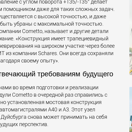
вление с углом поворота +135/-135° делает
м помощником даже для таких сложных задач.
ществляется с высокой точностью, и даже
 быть убраны с максимальной точностью.
мпании Cometto, называет и другие детали
мание. «Конструкция имеет трапециевидный
неврирования на широком участке через более
T из компании Schares. Они всегда сохраняли
лагодаря своему опыту».
отвечающий требованиям будущего
онами во время подготовки и реализации
ули Cometto в очередной раз справились с
вно установленная мостовая конструкция
автомагистралями A40 и A3. Этот узел
 Дуйсбурга снова может принимать на себя
будущих перспектив.