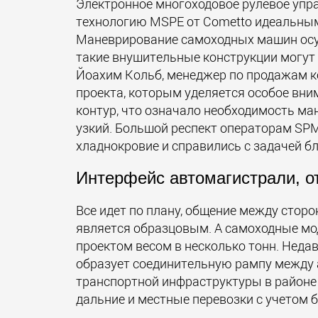
Электронное многоходовое рулевое упра
технологию MSPE от Cometto идеальны
Маневрирование самоходных машин осу
такие внушительные конструкции могут
Йоахим Кольб, менеджер по продажам ко
проекта, которым уделяется особое вни
контур, что означало необходимость ма
узкий. Большой респект операторам SPM
хладнокровие и справились с задачей б
Интерфейс автомагистрали, 
Все идет по плану, общение между стор
является образцовым. А самоходные мод
проектом весом в несколько тонн. Неда
образует соединительную рампу между 
транспортной инфраструктуры в районе
дальние и местные перевозки с учетом 