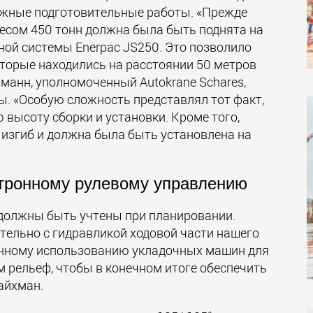
ожные подготовительные работы. «Прежде
 весом 450 тонн должна была быть поднята на
ой системы Enerpac JS250. Это позволило
оторые находились на расстоянии 50 метров
йхманн, уполномоченный Autokrane Schares,
. «Особую сложность представлял тот факт,
 высоту сборки и установки. Кроме того,
 изгиб и должна была быть установлена на
ктронному рулевому управлению
 должны быть учтены при планировании.
ельно с гидравликой ходовой части нашего
енному использованию укладочных машин для
 рельеф, чтобы в конечном итоге обеспечить
айхман.