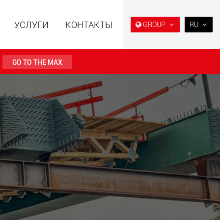
УСЛУГИ
КОНТАКТЫ
GROUP
RU
EN
DE
GO TO THE MAX
FR
IT
ьные прицепы с
Специальные прицепы
ES
ой конструкцией
для, разработанные для
езной нагрузки от
рынка США
RU
123 т
.maxtrailer.eu
www.maxtrailer.us
日本
PT
(BR)
льные прицепы для
Электрические
й нагрузки от 20 т
транспортные средства с
аккумуляторным
питанием и
грузоподъёмностью от 5 т
faymonville.com
www.morello.eu.com