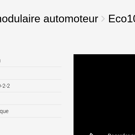
des char
États-Un
www
odulaire automoteur
Eco1
u
-2-2
ique