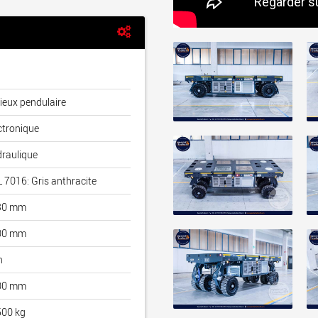
ieux pendulaire
ctronique
raulique
 7016: Gris anthracite
30 mm
00 mm
n
00 mm
00 kg