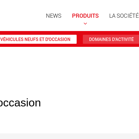
NEWS
PRODUITS
LA SOCIÉTÉ
VÉHICULES NEUFS ET D'OCCASION
DOMAINES D’ACTIVITÉ
Remorqu
structur
charges 
www
'occasion
Remorqu
des char
jusqu’à 
www.
Véhicule