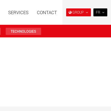
SERVICES
CONTACT
GROUP
FR
EN
DE
TECHNOLOGIES
FR
IT
es spéciales à
Véhicules électriques avec
ES
e modulaire pour des
des capacités de charge à
utiles de 15 t à 123 t
partir de 5 t
RU
.maxtrailer.eu
www.maxtrailer.us
日本
PT
(BR)
es spéciales pour
Véhicules électriques avec
ges utiles de 20 t
des capacités de charge à
500 t
partir de 5 t
faymonville.com
www.morello.eu.com
s électriques pour
SPMT et véhicules industriels