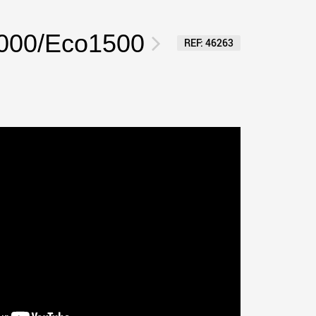
ges plus légères aux
pour des charges utiles
is
jusqu’à 25 000 t et au-delà
.morello.us.com
www.cometto.com
000/Eco1500
REF: 46263