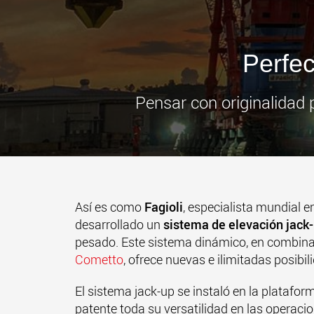
Perfec
Pensar con originalidad 
Así es como
Fagioli
, especialista mundial e
desarrollado un
sistema de elevación jack
pesado. Este sistema dinámico, en combina
Cometto
, ofrece nuevas e ilimitadas posibi
El sistema jack-up se instaló en la plataf
patente toda su versatilidad en las operaci