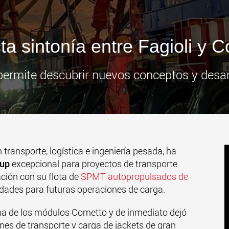
www
ta sintonía entre Fagioli y 
permite descubrir nuevos conceptos y desar
n transporte, logística e ingeniería pesada, ha
-up
excepcional para proyectos de transporte
ción con su flota de
SPMT autopropulsados de
lidades para futuras operaciones de carga.
orma de los módulos Cometto y de inmediato dejó
ones de transporte y carga de jackets de gran