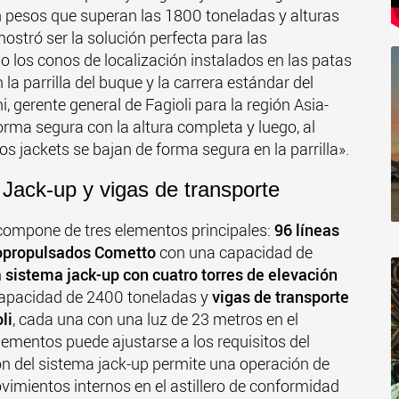
n pesos que superan las 1800 toneladas y alturas
ostró ser la solución perfecta para las
 los conos de localización instalados en las patas
 la parrilla del buque y la carrera estándar del
, gerente general de Fagioli para la región Asia-
orma segura con la altura completa y luego, al
los jackets se bajan de forma segura en la parrilla».
ack-up y vigas de transporte
 compone de tres elementos principales:
96 líneas
topropulsados Cometto
con una capacidad de
n
sistema jack-up con cuatro torres de elevación
apacidad de 2400 toneladas y
vigas de transporte
li
, cada una con una luz de 23 metros en el
ementos puede ajustarse a los requisitos del
ión del sistema jack-up permite una operación de
vimientos internos en el astillero de conformidad