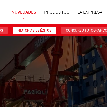
NOVEDADES
PRODUCTOS
LA EMPRESA
OS
HISTORIAS DE ÉXITOS
CONCURSO FOTOGRÁFIC
Remolqu
estruct
cargas ú
ww
Remolqu
cargas ú
hasta 50
www.
Vehículo
eléctric
carga má