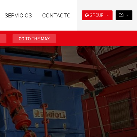
SERVICIOS
CONTACTO
GROUP
ES
EN
DE
O
GO TO THE MAX
FR
IT
es especiales con
Remolques especiales,
ura modular para
diseñados para el mercado
ES
tiles de 15 t a 123 t
estadounidense
w.maxtrailer.eu
www.maxtrailer.us
RU
日本
es especiales para
Vehículos eléctricos a batería
PT
(BR)
tiles desde 20 t
con capacidades de carga a
0 t
partir de 5 t
faymonville.com
www.morello.eu.com
s de transporte
SPMT y vehículos
os para clases de
industriales para cargas
s ligeras en EE. UU
útiles de hasta 25.000 t y