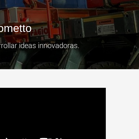
más
.morello.us.com
www.cometto.com
Cometto
rollar ideas innovadoras.