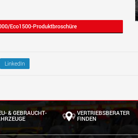
1000/Eco1500-Produktbroschüre
LinkedIn
EU- & GEBRAUCHT­
VERTRIEBSBERATER
AHRZEUGE
FINDEN