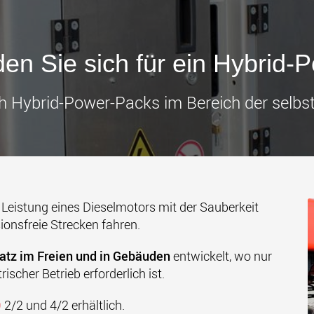
Transpor
leichter
den USA
www
en Sie sich für ein Hybrid
 Hybrid-Power-Packs im Bereich der selbs
 Leistung eines Dieselmotors mit der Sauberkeit
onsfreie Strecken fahren.
atz im Freien und in Gebäuden
entwickelt, wo nur
ischer Betrieb erforderlich ist.
0
2/2 und 4/2 erhältlich.