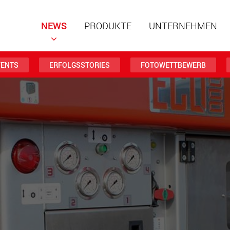
NEWS
PRODUKTE
UNTERNEHMEN
VENTS
ERFOLGSSTORIES
FOTOWETTBEWERB
Spezialf
modular
Nutzlast
www
Spezialf
Nutzlast
www.
Elektris