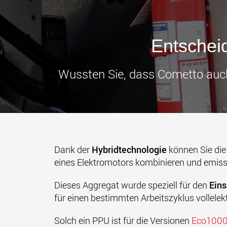
Entscheid
Wussten Sie, dass Cometto auch
Dank der
Hybridtechnologie
können Sie die
eines Elektromotors kombinieren und emissi
Dieses Aggregat wurde speziell für den
Eins
für einen bestimmten Arbeitszyklus vollelektr
Solch ein PPU ist für die Versionen
Eco100