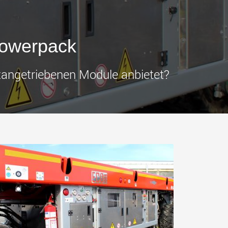
tfahrzeuge für
Industrietransporter für
e Nutzlastklassen in
Nutzlasten bis 25.000 t und
mehr
.morello.us.com
www.cometto.com
-Powerpack
tangetriebenen Module anbietet?