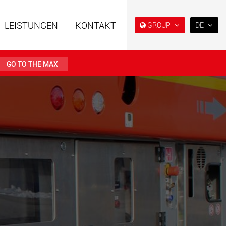
LEISTUNGEN
KONTAKT
GROUP
DE
EN
DE
GO TO THE MAX
FR
IT
ahrzeuge in
Semi-Tieflader und Tieflader,
ES
er Bauweise für
konzipiert für den US-Markt.
en von 15 t bis 123 t
RU
.maxtrailer.eu
www.maxtrailer.us
日本
PT
(BR)
ahrzeuge für
Batteriebetriebene
en von 20 t bis 500 t
Elektrofahrzeuge mit
Nutzlasten ab 5 t
faymonville.com
www.morello.eu.com
che
SPMT und