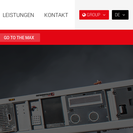
LEISTUNGEN
KONTAKT
GROUP
DE
EN
DE
GO TO THE MAX
FR
IT
ahrzeuge in
Semi-Tieflader und Tieflader,
ES
er Bauweise für
konzipiert für den US-Markt.
en von 15 t bis 123 t
RU
.maxtrailer.eu
www.maxtrailer.us
日本
PT
(BR)
ahrzeuge für
Batteriebetriebene
en von 20 t bis 500 t
Elektrofahrzeuge mit
Nutzlasten ab 5 t
faymonville.com
www.morello.eu.com
che
SPMT und