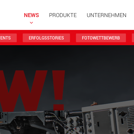
NEWS
PRODUKTE
UNTERNEHMEN
VENTS
ERFOLGSSTORIES
FOTOWETTBEWERB
Spezialf
modular
Nutzlast
www
Spezialf
Nutzlast
www.
Elektris