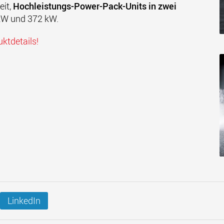
it,
Hochleistungs-Power-Pack-Units in zwei
 kW und 372 kW.
uktdetails!
LinkedIn