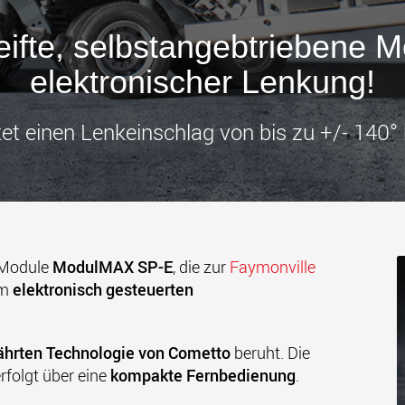
Transpor
leichter
den USA
eifte, selbstangebtriebene 
www
elektronischer Lenkung!
tet einen Lenkeinschlag von bis zu +/- 140° 
 Module
ModulMAX SP-E
, die zur
Faymonville
em
elektronisch gesteuerten
hrten Technologie von Cometto
beruht. Die
rfolgt über eine
kompakte Fernbedienung
.