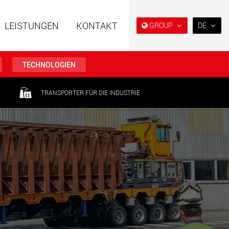
LEISTUNGEN
KONTAKT
GROUP
DE
EN
DE
TECHNOLOGIEN
FR
IT
TRANSPORTER FÜR DIE INDUSTRIE
ahrzeuge in
Semi-Tieflader und Tieflader,
ES
er Bauweise für
konzipiert für den US-Markt.
en von 15 t bis 123 t
RU
.maxtrailer.eu
www.maxtrailer.us
日本
PT
(BR)
ahrzeuge für
Batteriebetriebene
en von 20 t bis 500 t
Elektrofahrzeuge mit
Nutzlasten ab 5 t
faymonville.com
www.morello.eu.com
che
SPMT und