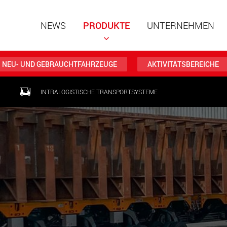
NEWS
PRODUKTE
UNTERNEHMEN
NEU- UND GEBRAUCHTFAHRZEUGE
AKTIVITÄTSBEREICHE
INTRALOGISTISCHE TRANSPORTSYSTEME
Spezialf
modular
Nutzlast
www
Spezialf
Nutzlast
www.
Elektris