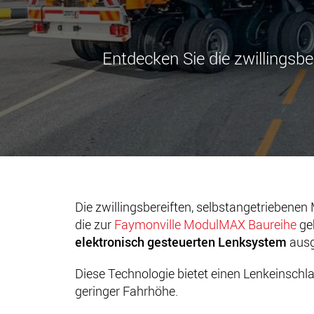
Entdecken Sie die zwillingsb
Die zwillingsbereiften, selbstangetriebene
die zur
Faymonville ModulMAX Baureihe
geh
elektronisch gesteuerten Lenksystem
ausg
Diese Technologie bietet einen Lenkeinschla
geringer Fahrhöhe.