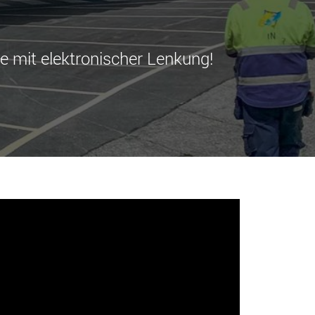
tfahrzeuge für
Industrietransporter für
e Nutzlastklassen in
Nutzlasten bis 25.000 t und
mehr
.morello.us.com
www.cometto.com
e mit elektronischer Lenkung!