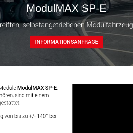
Transpor
ModulMAX SP-E
leichter
den USA
www
ereiften, selbstangetriebenen Modulfahrzeug
INFORMATIONSANFRAGE
n Module
ModulMAX SP-E
,
ören, sind mit einem
estattet.
g von bis zu +/- 140° bei