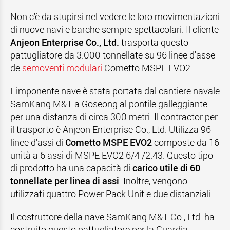
Non c'è da stupirsi nel vedere le loro movimentazioni
di nuove navi e barche sempre spettacolari. Il cliente
Anjeon Enterprise Co., Ltd.
trasporta questo
pattugliatore da 3.000 tonnellate su 96 linee d'asse
de
semoventi modulari
Cometto MSPE EVO2.
L'imponente nave è stata portata dal cantiere navale
SamKang M&T a Goseong al pontile galleggiante
per una distanza di circa 300 metri. Il contractor per
il trasporto è Anjeon Enterprise Co., Ltd. Utilizza 96
linee d'assi di
Cometto MSPE EVO2
composte da 16
unità a 6 assi di MSPE EVO2 6/4 /2.43. Questo tipo
di prodotto ha una capacità di
carico utile di 60
tonnellate per linea di assi
. Inoltre, vengono
utilizzati quattro Power Pack Unit e due distanziali.
Il costruttore della nave SamKang M&T Co., Ltd. ha
costruito questo pattugliatore per la Guardia