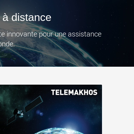
ges plus légères aux
pour des charges utiles
is
jusqu’à 25 000 t et au-delà
.morello.us.com
www.cometto.com
 à distance
te innovante pour une assistance
onde.