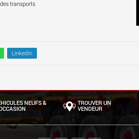
é des transports
LinkedIn
ÉHICULES NEUFS &
TROUVER UN
'OCCASION
VENDEUR