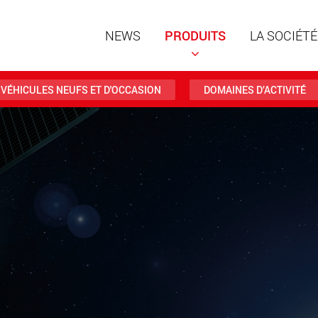
NEWS
PRODUITS
LA SOCIÉTÉ
VÉHICULES NEUFS ET D'OCCASION
DOMAINES D’ACTIVITÉ
Remorqu
structur
charges 
www
Remorqu
des char
jusqu’à 
www.
Véhicule