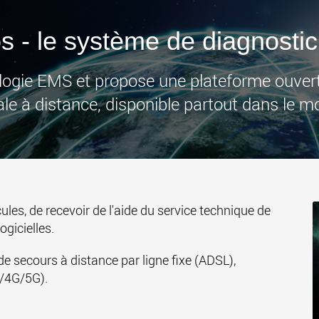
des char
États-Un
www
 - le système de diagnostic
logie EMS et propose une plateforme ouver
ale à distance, disponible partout dans le m
es, de recevoir de l'aide du service technique de
ogicielles.
 secours à distance par ligne fixe (ADSL),
G/4G/5G).