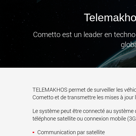
Telemakhos
Cometto est un leader en techno
glob
TELEMAKHOS permet de surveiller les véhicul
Cometto et de transmettre les mises à jour l
Le système peut être connecté au système de
téléphone satellite ou connexion mobile (3
Communication par satellite