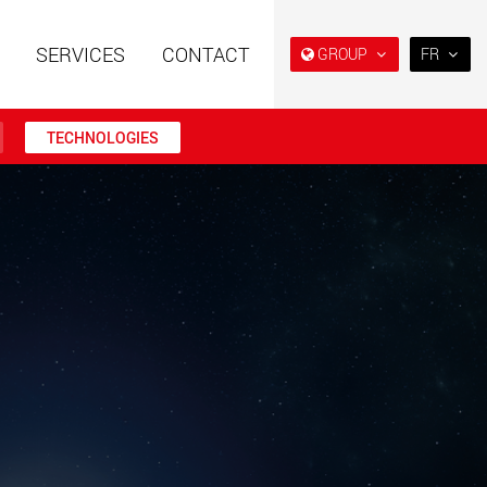
SERVICES
CONTACT
GROUP
FR
EN
DE
TECHNOLOGIES
FR
IT
es spéciales à
Véhicules électriques avec
ES
e modulaire pour des
des capacités de charge à
utiles de 15 t à 123 t
partir de 5 t
RU
.maxtrailer.eu
www.maxtrailer.us
日本
PT
(BR)
es spéciales pour
Véhicules électriques avec
ges utiles de 20 t
des capacités de charge à
500 t
partir de 5 t
faymonville.com
www.morello.eu.com
s électriques pour
SPMT et véhicules industriels