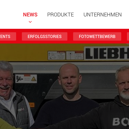
NEWS
PRODUKTE
UNTERNEHMEN
VENTS
ERFOLGSSTORIES
FOTOWETTBEWERB
Spezialf
modular
Nutzlast
www
Spezialf
Nutzlast
www.
Elektris