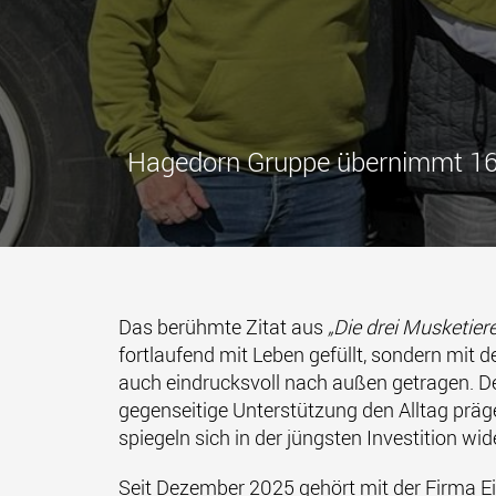
Hagedorn Gruppe übernimmt 16 
Das berühmte Zitat aus
„Die drei Musketiere
fortlaufend mit Leben gefüllt, sondern mit 
auch eindrucksvoll nach außen getragen. 
gegenseitige Unterstützung den Alltag präg
spiegeln sich in der jüngsten Investition wid
Seit Dezember 2025 gehört mit der Firma Ei