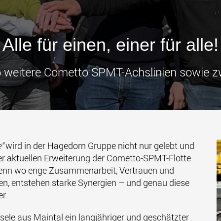
Transpor
leichter
den USA
www
Alle für einen, einer für alle!
weitere Cometto SPMT-Achslinien sowie zw
“
wird in der Hagedorn Gruppe nicht nur gelebt und
der aktuellen Erweiterung der Cometto-SPMT-Flotte
Denn wo enge Zusammenarbeit, Vertrauen und
en, entstehen starke Synergien – und genau diese
er.
sele aus Maintal ein langjähriger und geschätzter