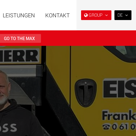
LEISTUNGEN
KONTAKT
GROUP
DE
EN
DE
GO TO THE MAX
FR
IT
ahrzeuge in
Semi-Tieflader und Tieflader,
ES
er Bauweise für
konzipiert für den US-Markt.
en von 15 t bis 123 t
RU
.maxtrailer.eu
www.maxtrailer.us
日本
PT
(BR)
ahrzeuge für
Batteriebetriebene
en von 20 t bis 500 t
Elektrofahrzeuge mit
Nutzlasten ab 5 t
faymonville.com
www.morello.eu.com
che
SPMT und