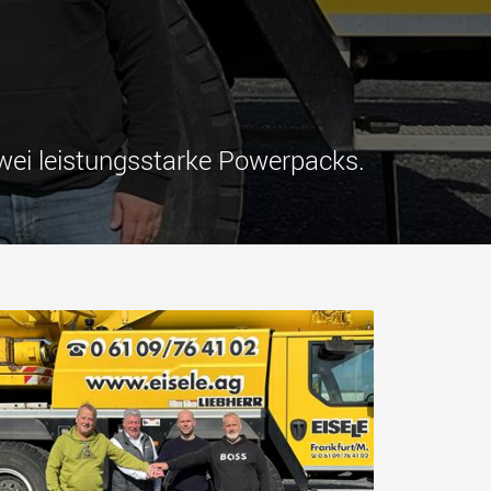
tfahrzeuge für
Industrietransporter für
e Nutzlastklassen in
Nutzlasten bis 25.000 t und
mehr
.morello.us.com
www.cometto.com
ei leistungsstarke Powerpacks.