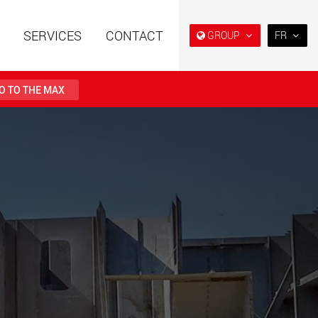
SERVICES
CONTACT
GROUP
FR
EN
DE
O TO THE MAX
FR
IT
es spéciales à
Véhicules électriques avec
ES
e modulaire pour des
des capacités de charge à
utiles de 15 t à 123 t
partir de 5 t
日本
.maxtrailer.eu
www.maxtrailer.us
PT
(BR)
es spéciales pour
Véhicules électriques avec
ges utiles de 20 t
des capacités de charge à
500 t
partir de 5 t
faymonville.com
www.morello.eu.com
s électriques pour
SPMT et véhicules industriels