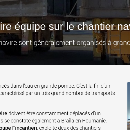
des char
États-Un
www
ire équipe sur le chantier na
avire sont généralement organisés à grand r
ncés dans l’eau en grande pompe. C’est la fin d’un
caractérisé par un très grand nombre de transports
ire
doivent être constamment déplacés d’un
sus se constate également à Braila en Roumanie.
oupe Fincantieri
, exploite deux des chantiers