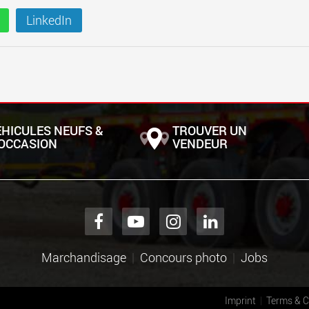
LinkedIn
ÉHICULES NEUFS &
TROUVER UN
'OCCASION
VENDEUR
Marchandisage
Concours photo
Jobs
Imprint
Terms & C