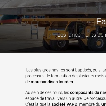
Fa
Les lancements de n
Les plus gros navires sont baptisés, puis la
processus de fabrication de plusieurs mois 
de
marchandises lourdes
.
Au sein de ces murs, les
composants du nav
espace de travail vers un autre. Ce proces
C’est là que la
société VARD
, membre du
Gr