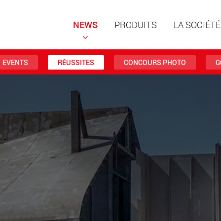
NEWS
PRODUITS
LA SOCIÉTÉ
EVENTS
RÉUSSITES
CONCOURS PHOTO
G
Remorqu
structur
charges 
www
Remorqu
des char
jusqu’à 
www.
Véhicule