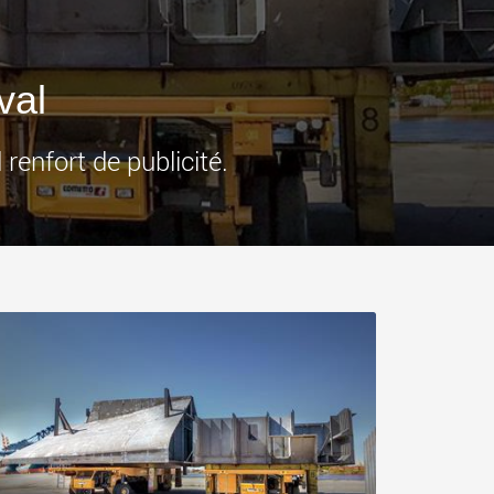
ges plus légères aux
pour des charges utiles
is
jusqu’à 25 000 t et au-delà
.morello.us.com
www.cometto.com
val
enfort de publicité.