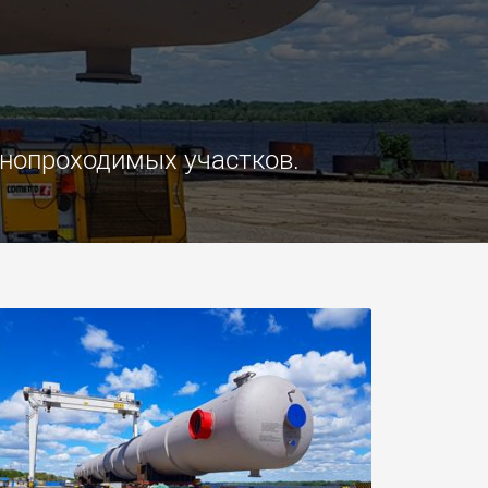
ческие
SPMT и промышленные
ртные средства
транспортные средства
ких грузовых
для грузов до 25 000 т и
 в США
более
morello.us.com
www.cometto.com
днопроходимых участков.