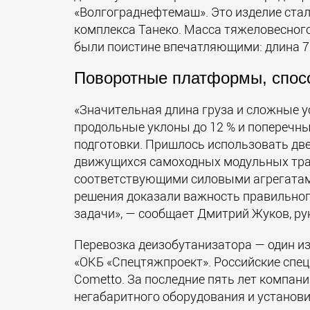
«Волгограднефтемаш». Это изделие ста
комплекса Танеко. Масса тяжеловесного 
были поистине впечатляющими: длина 70
Поворотные платформы, спосо
«Значительная длина груза и сложные у
продольные уклоны до 12 % и поперечны
подготовки. Пришлось использовать дв
движущихся самоходных модульных тр
соответствующими силовыми агрегатам
решения доказали важность правильног
задачи», — сообщает Дмитрий Жуков, ру
Перевозка деизобутанизатора — один и
«ОКБ «Спецтяжпроект». Российские спе
Cometto. За последние пять лет компан
негабаритного оборудования и установил