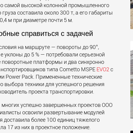
ло самой высокой колонной промышленного
груза составила около 300 т, а его габариты
,4 м при диаметре почти 5 м.
бные справиться с задачей
словия на маршруте — повороты до 90°,
е уклоны до 5 % — потребовали серьезной
е поворотные платформы и два синхронно
анспортировщиков типа Cometto MSPE
EVO2
с
и Power Pack. Примененные технические
о выбора техники для успешного решения
ководитель проекта транспортировки.
з многих успешно завершенных проектов ООО
циалисты освоили развертывание модулей
ия доставила более 100 единиц тяжелого
а 17 из них в проектное положение.