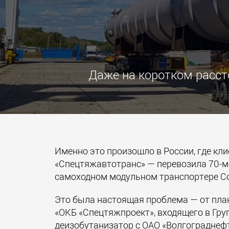
Даже на коротком расст
Именно это произошло в России, где кл
«Спецтяжавтотранс» — перевозила 70-м
самоходном модульном транспортере Co
Это была настоящая проблема — от пла
«ОКБ «Спецтяжпроект», входящего в Гр
деизобутанизатор с ОАО «Волгограднеф