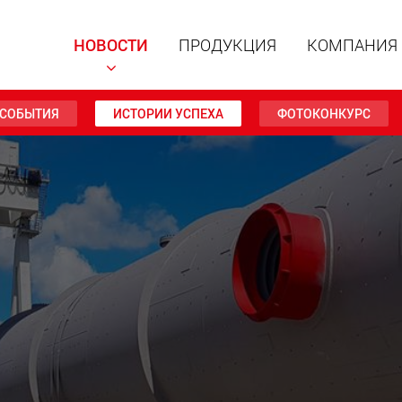
НОВОСТИ
ПРОДУКЦИЯ
КОМПАНИЯ
СОБЫТИЯ
ИСТОРИИ УСПЕХА
ФОТОКОНКУРС
Специал
модульн
для пол
15 т до 
www
Специа
полезно
до 500 т
www.