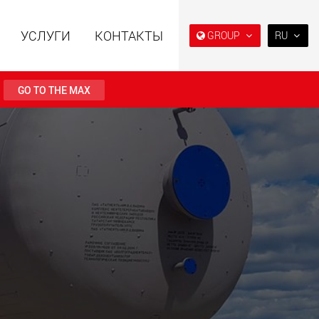
УСЛУГИ
КОНТАКТЫ
GROUP
RU
EN
DE
GO TO THE MAX
FR
IT
ьные прицепы с
Специальные прицепы
ES
ой конструкцией
для, разработанные для
езной нагрузки от
рынка США
RU
123 т
.maxtrailer.eu
www.maxtrailer.us
日本
PT
(BR)
льные прицепы для
Электрические
й нагрузки от 20 т
транспортные средства с
аккумуляторным
питанием и
грузоподъёмностью от 5 т
faymonville.com
www.morello.eu.com