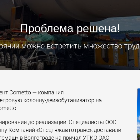
Электри
транспо
для лёг
Проблема решена!
классов
www.
оянии можно встретить множество тру
иент Cometto — компания
етровую колонну-деизобутанизатор на
metto.
нирования до реализации. Специалисты ООО
уппу Компаний «Спецтяжавтотранс», доставили
темаш» в Волгограде на причал УТКО ОАО